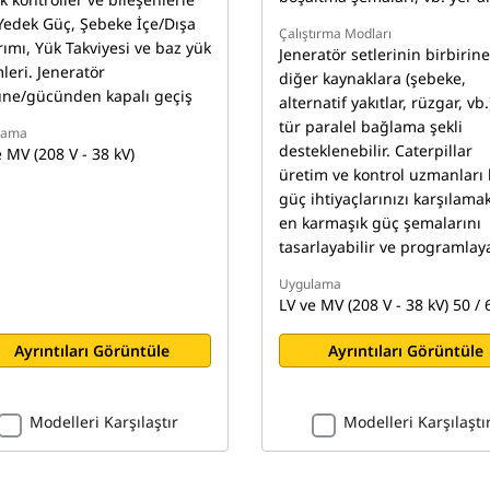
 Yedek Güç, Şebeke İçe/Dışa
Çalıştırma Modları
rımı, Yük Takviyesi ve baz yük
Jeneratör setlerinin birbirine
leri. Jeneratör
diğer kaynaklara (şebeke,
ne/gücünden kapalı geçiş
alternatif yakıtlar, rüzgar, vb.
tür paralel bağlama şekli
lama
desteklenebilir. Caterpillar
 MV (208 V - 38 kV)
üretim ve kontrol uzmanları k
güç ihtiyaçlarınızı karşılamak
en karmaşık güç şemalarını
tasarlayabilir ve programlaya
Uygulama
LV ve MV (208 V - 38 kV) 50 / 
Ayrıntıları Görüntüle
Ayrıntıları Görüntüle
Modelleri Karşılaştır
Modelleri Karşılaştı