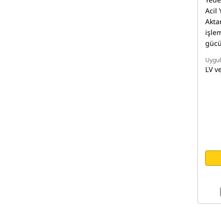
Acil
Akta
işlem
gücü
Uygu
LV ve