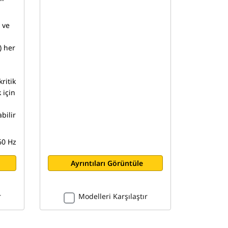
 ve
) her
ritik
 için
bilir
60 Hz
Ayrıntıları Görüntüle
r
Modelleri Karşılaştır