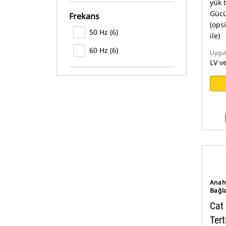
yük t
Gücü
Frekans
(ops
50 Hz (6)
ile)
60 Hz (6)
Uygu
LV v
Anaht
Bağl
Cat
Tert