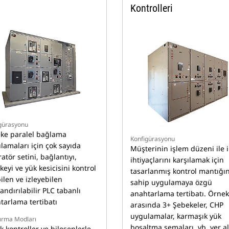
Kontrolleri
gürasyonu
ke paralel bağlama
Konfigürasyonu
lamaları için çok sayıda
Müşterinin işlem düzeni ile il
atör setini, bağlantıyı,
ihtiyaçlarını karşılamak için
eyi ve yük kesicisini kontrol
tasarlanmış kontrol mantığı
ilen ve izleyebilen
sahip uygulamaya özgü
andırılabilir PLC tabanlı
anahtarlama tertibatı. Örnek
tarlama tertibatı
arasında 3+ Şebekeler, CHP
uygulamalar, karmaşık yük
tırma Modları
boşaltma şemaları, vb. yer al
k kontroller ve bileşenlerle