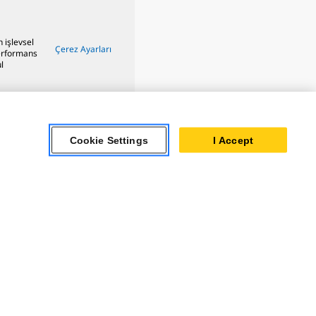
n işlevsel
Çerez Ayarları
performans
l
Cookie Settings
I Accept
ar Turbines
 Oil & Gas
ner Powertrain
tems