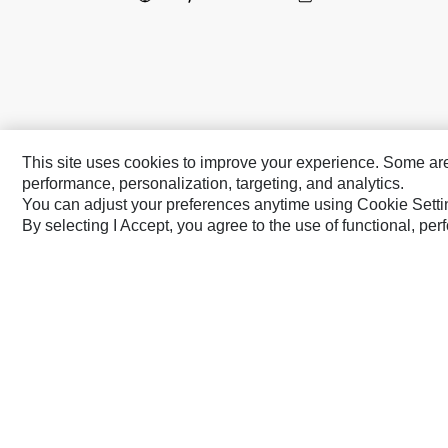
This site uses cookies to improve your experience. Some are r
performance, personalization, targeting, and analytics.
You can adjust your preferences anytime using Cookie Setti
Caterpillar Markaları
By selecting I Accept, you agree to the use of functional, pe
Cat
Cat Lift Trucks
Cat Financial
Anchor
Cat Reman
AsiaTrak
Cat Rentals
FG Wilson
Caterpillar.com
Caterpillar Müşteri Hizmetleri Ve Ilet