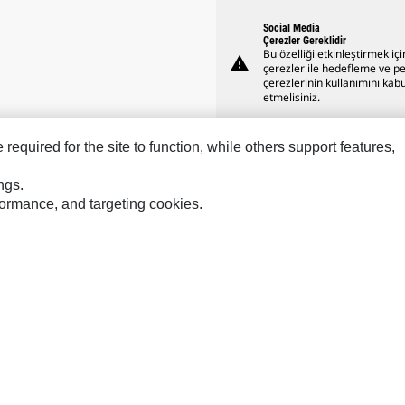
Social Media
Çerezler Gereklidir
Bu özelliği etkinleştirmek içi
warning
çerezler ile hedefleme ve 
çerezlerinin kullanımını kabu
etmelisiniz.
equired for the site to function, while others support features,
ngs.
rformance, and targeting cookies.
Hindustan
Perkins
Sol
MaK
Progress Rail
SPM
MWM
SEM
Tur
Sys
VisionLink
işim
Site Haritası
Cookie Settings
Yasal
Gizlilik