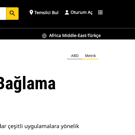
Oturum Aç
place
apps
Temsilci Bul
search
Africa Middle-East-Türkçe
ABD
Metrik
 Bağlama
ar çeşitli uygulamalara yönelik