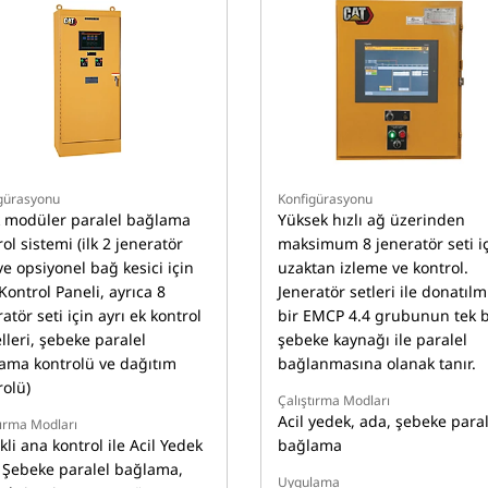
gürasyonu
Konfigürasyonu
 modüler paralel bağlama
Yüksek hızlı ağ üzerinden
ol sistemi (ilk 2 jeneratör
maksimum 8 jeneratör seti i
ve opsiyonel bağ kesici için
uzaktan izleme ve kontrol.
Kontrol Paneli, ayrıca 8
Jeneratör setleri ile donatılm
atör seti için ayrı ek kontrol
bir EMCP 4.4 grubunun tek b
lleri, şebeke paralel
şebeke kaynağı ile paralel
ama kontrolü ve dağıtım
bağlanmasına olanak tanır.
rolü)
Çalıştırma Modları
Acil yedek, ada, şebeke paral
tırma Modları
li ana kontrol ile Acil Yedek
bağlama
 Şebeke paralel bağlama,
Uygulama