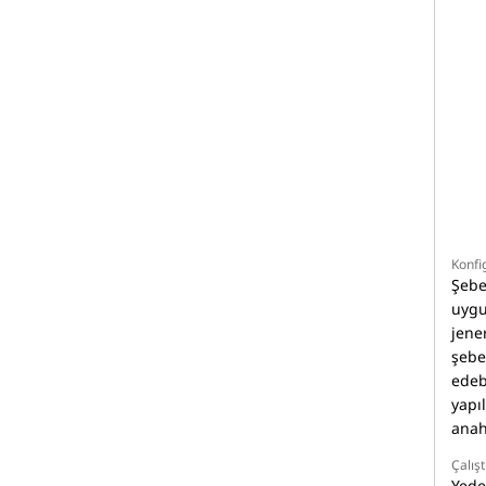
Konfi
Şebe
uygu
jener
şebek
edeb
yapıl
anah
Çalış
Yede