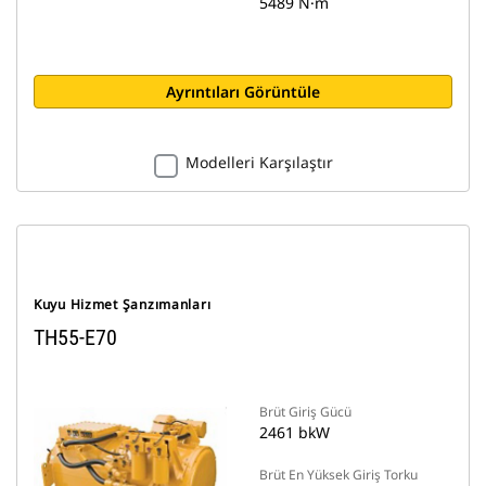
5489 N·m
Ayrıntıları Görüntüle
Modelleri Karşılaştır
Kuyu Hizmet Şanzımanları
TH55-E70
Brüt Giriş Gücü
2461 bkW
Brüt En Yüksek Giriş Torku