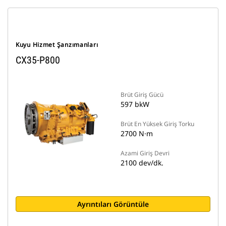
Kuyu Hizmet Şanzımanları
CX35-P800
Brüt Giriş Gücü
597 bkW
Brüt En Yüksek Giriş Torku
2700 N·m
Azami Giriş Devri
2100 dev/dk.
Ayrıntıları Görüntüle