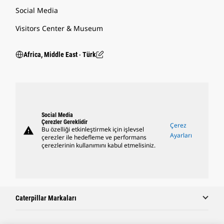
Social Media
Visitors Center & Museum
Africa, Middle East ‧ Türk
Social Media
Çerezler Gereklidir
Çerez
warning
Bu özelliği etkinleştirmek için işlevsel
Ayarları
çerezler ile hedefleme ve performans
çerezlerinin kullanımını kabul etmelisiniz.
Caterpillar Markaları