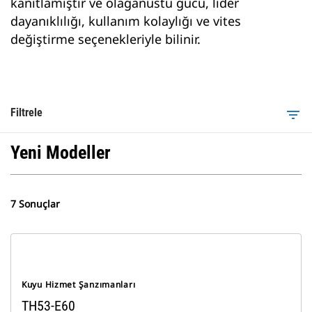
kanıtlamıştır ve olağanüstü gücü, lider
dayanıklılığı, kullanım kolaylığı ve vites
değiştirme seçenekleriyle bilinir.
Filtrele
filter_list
Yeni Modeller
7 Sonuçlar
Kuyu Hizmet Şanzımanları
TH53-E60