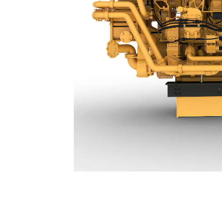
3516E 高输出
优
更改型号