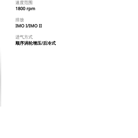
速度范围
1800 rpm
排放
IMO I/IMO II
进气方式
顺序涡轮增压/后冷式
查找代理商