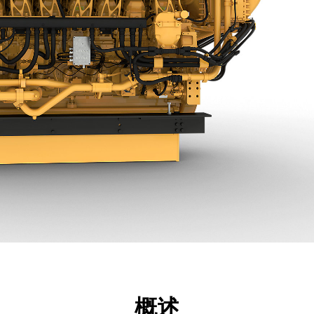
点
规格
工具
展示
概述