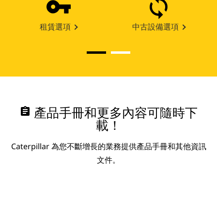
租賃選項
中古設備選項
assignment
產品手冊和更多內容可隨時下
載！
Caterpillar 為您不斷增長的業務提供產品手冊和其他資訊
文件。