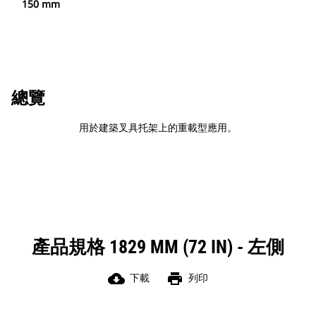
150 mm
總覽
用於建築叉具托架上的重載型應用。
產品規格 1829 MM (72 IN) - 左側
cloud_download
print
下載
列印