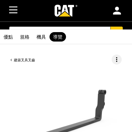
person
SEARCH
search
優點
規格
機具
導覽
more_vert
建築叉具叉齒