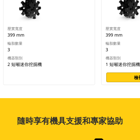
壓實寬度
壓實寬度
399 mm
399 mm
輪胎數量
輪胎數量
3
3
機器類別
機器類別
2 短噸迷你挖掘機
1 短噸迷你挖掘機
檢
隨時享有機具支援和專家協助