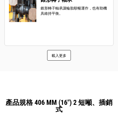
錐形轉子軸承讓輪胎順暢運作，也有助機
具維持平衡。
載入更多
產品規格 406 MM (16") 2 短噸、插銷
式