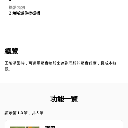
機器類別
2 短噸迷你挖掘機
總覽
回填溝渠時，可選用壓實輪胎來達到理想的壓實程度，且成本較
低。
功能一覽
顯示第 1-3 筆，共 5 筆