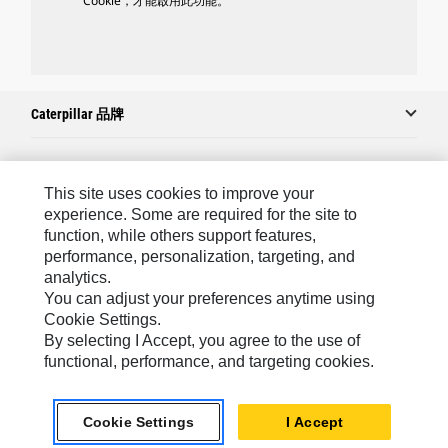
Cookie，才能啟用此功能。
Caterpillar 品牌
Caterpillar.com
This site uses cookies to improve your
experience. Some are required for the site to
聯絡 Caterpillar
function, while others support features,
performance, personalization, targeting, and
我的行銷偏好設定
analytics.
網站地圖
You can adjust your preferences anytime using
Cookie Settings.
Cookie Settings
By selecting I Accept, you agree to the use of
法律
functional, performance, and targeting cookies.
隱私權
Cookie Settings
I Accept
關於 Cat