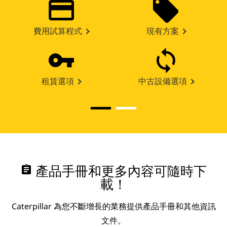
費用試算程式
現有方案
租賃選項
中古設備選項
assignment
產品手冊和更多內容可隨時下
載！
Caterpillar 為您不斷增長的業務提供產品手冊和其他資訊
文件。