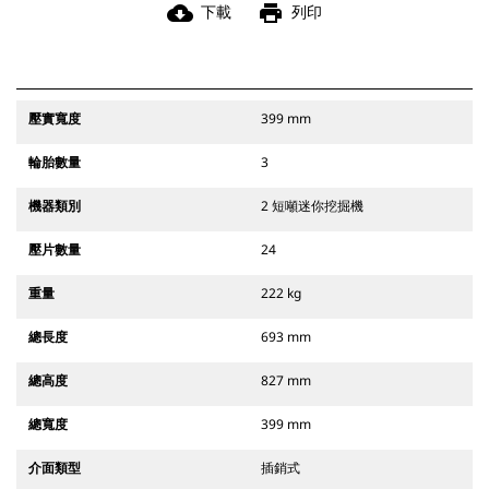
cloud_download
print
下載
列印
壓實寬度
399 mm
輪胎數量
3
機器類別
2 短噸迷你挖掘機
壓片數量
24
重量
222 kg
總長度
693 mm
總高度
827 mm
總寬度
399 mm
介面類型
插銷式