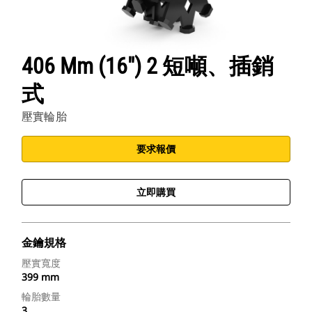
406 Mm (16") 2 短噸、插銷
式
壓實輪胎
要求報價
立即購買
金鑰規格
壓實寬度
399 mm
輪胎數量
3