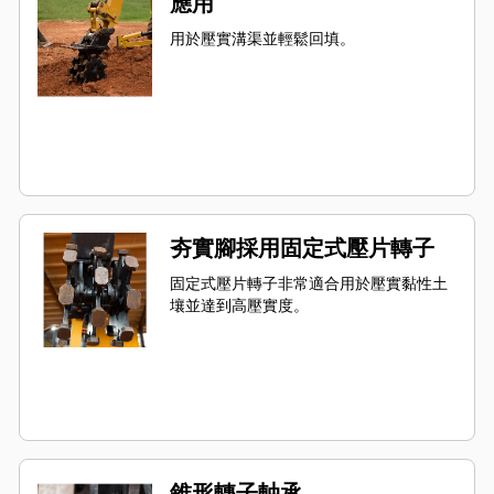
應用
用於壓實溝渠並輕鬆回填。
夯實腳採用固定式壓片轉子
固定式壓片轉子非常適合用於壓實黏性土
壤並達到高壓實度。
錐形轉子軸承