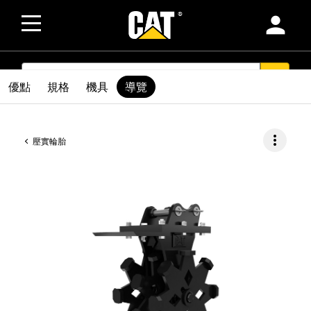
person
SEARCH
search
優點
規格
機具
導覽
more_vert
壓實輪胎