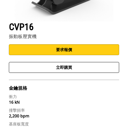
CVP16
振動板壓實機
要求報價
立即購買
金鑰規格
衝力
16 kN
撞擊頻率
2,200 bpm
基座板寬度