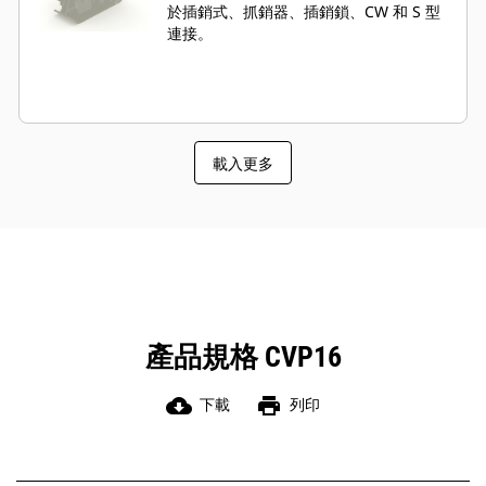
於插銷式、抓銷器、插銷鎖、CW 和 S 型
連接。
載入更多
產品規格 CVP16
cloud_download
print
下載
列印