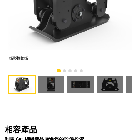
攝影棚拍攝
正
相容產品
利用 Cat 相關產品增進您的設備投資