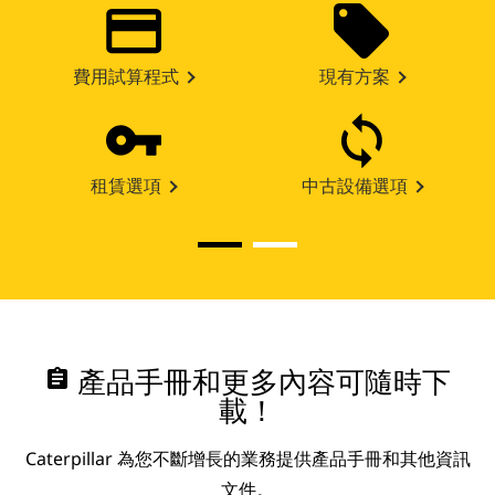
費用試算程式
現有方案
租賃選項
中古設備選項
assignment
產品手冊和更多內容可隨時下
載！
Caterpillar 為您不斷增長的業務提供產品手冊和其他資訊
文件。