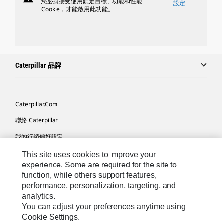
您必須接受使用鎖定目標、功能和性能
設定
Cookie，才能啟用此功能。
Caterpillar 品牌
Caterpillar.com
聯絡 Caterpillar
我的行銷偏好設定
網站地圖
This site uses cookies to improve your
experience. Some are required for the site to
Cookie Settings
function, while others support features,
performance, personalization, targeting, and
法律
analytics.
隱私權
You can adjust your preferences anytime using
Cookie Settings.
關於 Cat