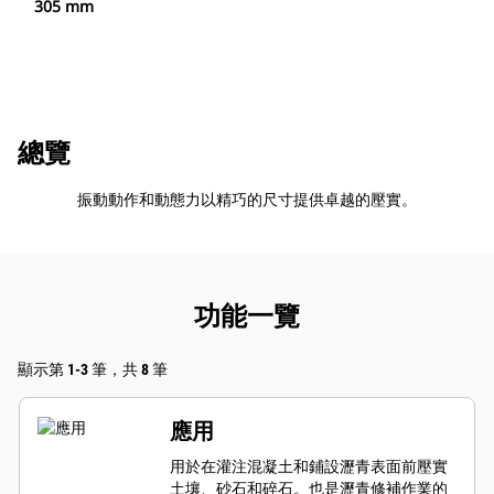
305 mm
總覽
振動動作和動態力以精巧的尺寸提供卓越的壓實。
功能一覽
顯示第 1-3 筆，共 8 筆
應用
用於在灌注混凝土和鋪設瀝青表面前壓實
土壤、砂石和碎石。也是瀝青修補作業的