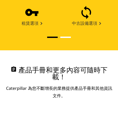
租賃選項
中古設備選項
assignment
產品手冊和更多內容可隨時下
載！
Caterpillar 為您不斷增長的業務提供產品手冊和其他資訊
文件。