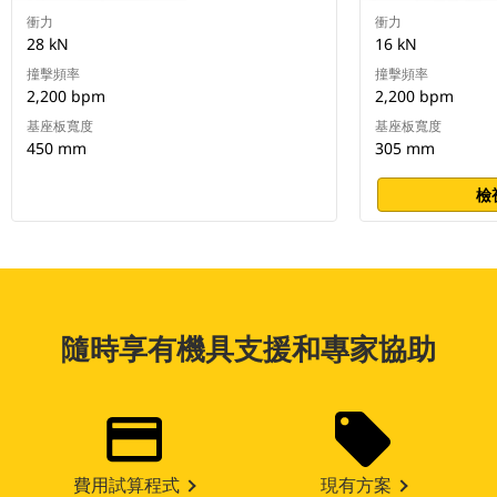
衝力
衝力
28 kN
16 kN
撞擊頻率
撞擊頻率
2,200 bpm
2,200 bpm
基座板寬度
基座板寬度
450 mm
305 mm
檢
隨時享有機具支援和專家協助
費用試算程式
現有方案