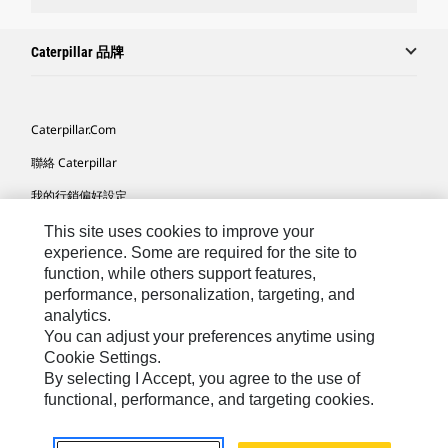
Caterpillar 品牌
Caterpillar.com
聯絡 Caterpillar
我的行銷偏好設定
網站地圖
This site uses cookies to improve your
experience. Some are required for the site to
Cookie Settings
function, while others support features,
performance, personalization, targeting, and
法律
analytics.
隱私權
You can adjust your preferences anytime using
Cookie Settings.
關於 Cat
By selecting I Accept, you agree to the use of
functional, performance, and targeting cookies.
TW - Chinese
© 2026 Caterpillar. All Rights Reserved.