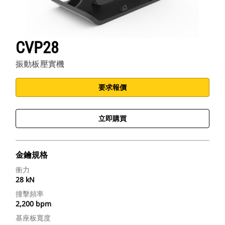
CVP28
振動板壓實機
要求報價
立即購買
金鑰規格
衝力
28 kN
撞擊頻率
2,200 bpm
基座板寬度