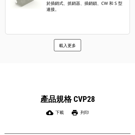
於插銷式、抓銷器、插銷鎖、CW 和 S 型
連接。
載入更多
產品規格 CVP28
cloud_download
print
下載
列印