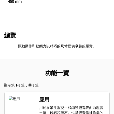
450 mm
總覽
振動動作和動態力以精巧的尺寸提供卓越的壓實。
功能一覽
顯示第 1-3 筆，共 8 筆
應用
用於在灌注混凝土和鋪設瀝青表面前壓實
土壤、砂石和碎石。也是瀝青修補作業的