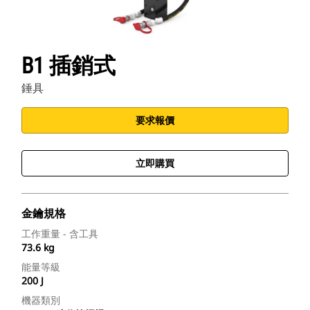
B1 插銷式
錘具
要求報價
立即購買
金鑰規格
工作重量 - 含工具
73.6 kg
能量等級
200 J
機器類別