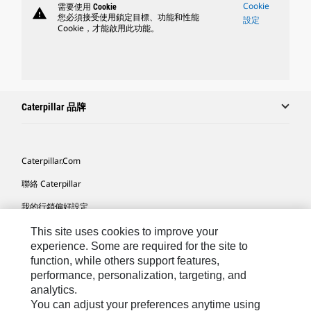
Cookie
需要使用 Cookie
warning
您必須接受使用鎖定目標、功能和性能
設定
Cookie，才能啟用此功能。
Caterpillar 品牌
Caterpillar.com
聯絡 Caterpillar
我的行銷偏好設定
網站地圖
This site uses cookies to improve your
experience. Some are required for the site to
Cookie Settings
function, while others support features,
performance, personalization, targeting, and
法律
analytics.
隱私權
You can adjust your preferences anytime using