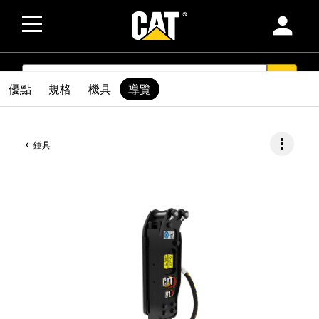
person
SEARCH
search
優點
規格
機具
導覽
more_vert
錘具