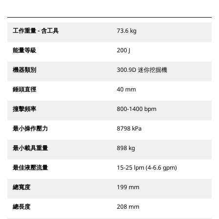
工作重量 - 含工具
73.6 kg
能量等級
200 J
機器類別
300.9D 迷你挖掘機
錘頭直徑
40 mm
撞擊頻率
800-1400 bpm
最小操作壓力
8798 kPa
最小載具重量
898 kg
最佳液壓流量
15-25 lpm (4-6.6 gpm)
總寬度
199 mm
總長度
208 mm