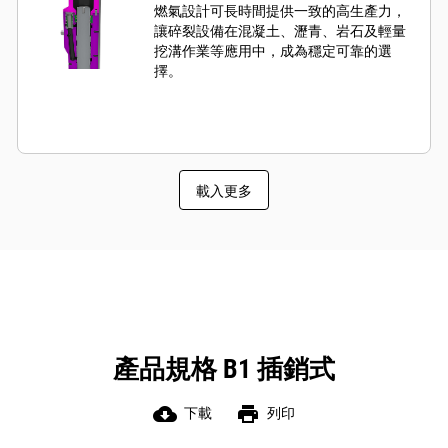
燃氣設計可長時間提供一致的高生產力，
讓碎裂設備在混凝土、瀝青、岩石及輕量
挖溝作業等應用中，成為穩定可靠的選
擇。
載入更多
產品規格 B1 插銷式
cloud_download
print
下載
列印