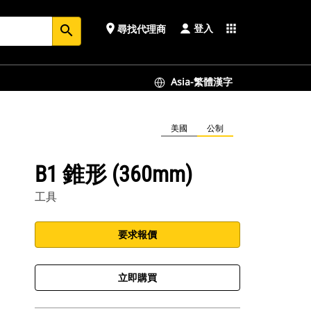
登入
place
apps
尋找代理商
search
Asia-繁體漢字
美國
公制
B1 錐形 (360mm)
工具
要求報價
立即購買