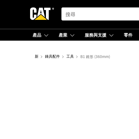
SEARCH
產品
產業
服務與支援
零件
新
錘具配件
工具
B1 錐形 (360mm)