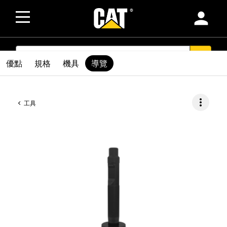
person
SEARCH
search
優點
規格
機具
導覽
more_vert
工具