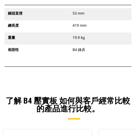
錘頭直徑
53 mm
總長度
419 mm
重量
19.9 kg
相容性
B4 錘具
了解 B4 壓實板 如何與客戶經常比較
的產品進行比較。