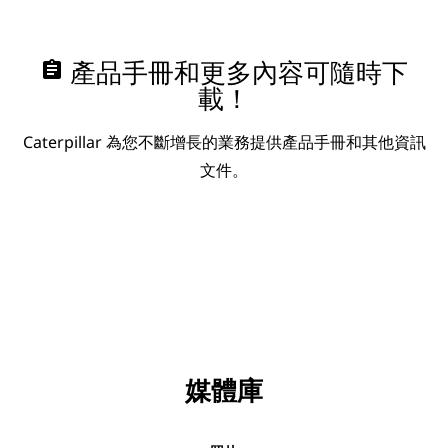
assignment
產品手冊和更多內容可隨時下
載！
Caterpillar 為您不斷增長的業務提供產品手冊和其他資訊
文件。
媒體庫