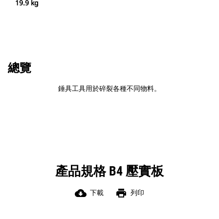
19.9 kg
總覽
錘具工具用於碎裂各種不同物料。
產品規格 B4 壓實板
cloud_download
print
下載
列印