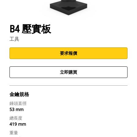
B4 壓實板
工具
要求報價
立即購買
金鑰規格
錘頭直徑
53 mm
總長度
419 mm
重量