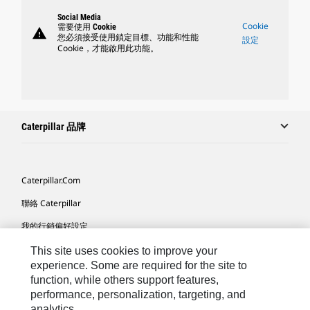
Social Media
Cookie
需要使用 Cookie
warning
您必須接受使用鎖定目標、功能和性能
設定
Cookie，才能啟用此功能。
Caterpillar 品牌
Caterpillar.com
聯絡 Caterpillar
我的行銷偏好設定
網站地圖
This site uses cookies to improve your
experience. Some are required for the site to
Cookie Settings
function, while others support features,
performance, personalization, targeting, and
法律
analytics.