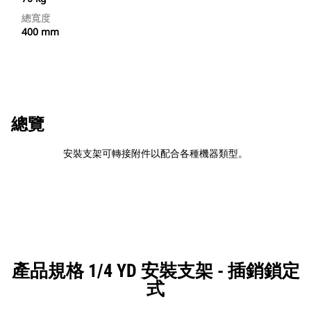
總寬度
400 mm
總覽
安裝支架可轉接附件以配合各種機器類型。
產品規格 1/4 YD 安裝支架 - 插銷鎖定
式