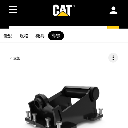
person
SEARCH
search
優點
規格
機具
導覽
more_vert
支架