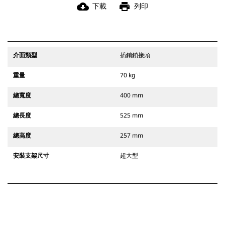
cloud_download
print
下載
列印
介面類型
插銷鎖接頭
重量
70 kg
總寬度
400 mm
總長度
525 mm
總高度
257 mm
安裝支架尺寸
超大型