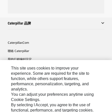
Caterpillar 品牌
Caterpillar.com
聯絡 Caterpillar
我的行銷偏好設定
網站地圖
This site uses cookies to improve your
experience. Some are required for the site to
Cookie Settings
function, while others support features,
performance, personalization, targeting, and
法律
analytics.
隱私權
You can adjust your preferences anytime using
Cookie Settings.
關於 Cat
By selecting I Accept, you agree to the use of
functional, performance, and targeting cookies.