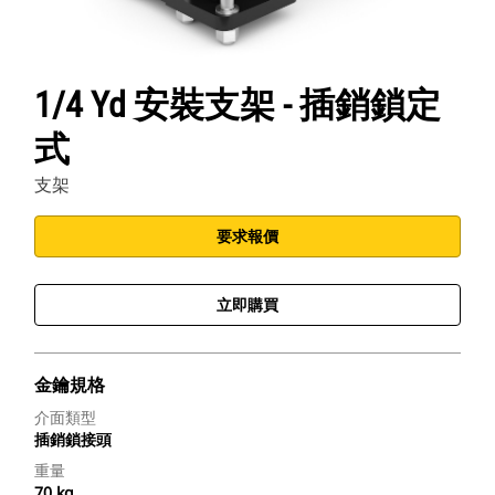
1/4 Yd 安裝支架 - 插銷鎖定
式
支架
要求報價
立即購買
金鑰規格
介面類型
插銷鎖接頭
重量
70 kg