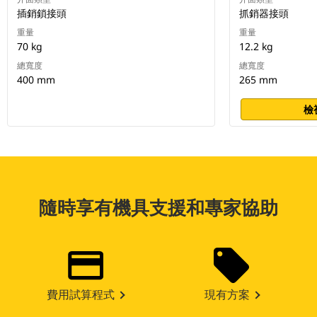
插銷鎖接頭
抓銷器接頭
重量
重量
70 kg
12.2 kg
總寬度
總寬度
400 mm
265 mm
檢
隨時享有機具支援和專家協助
費用試算程式
現有方案