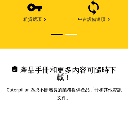
租賃選項
中古設備選項
assignment
產品手冊和更多內容可隨時下
載！
Caterpillar 為您不斷增長的業務提供產品手冊和其他資訊
文件。