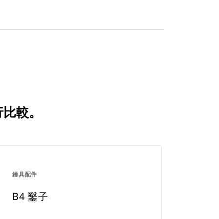
行比較。
錘具配件
B4 鑿子