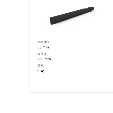
錘頭直徑
53 mm
總長度
580 mm
重量
9 kg