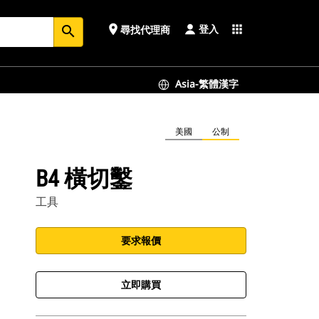
登入
place
apps
尋找代理商
search
Asia-繁體漢字
美國
公制
B4 橫切鑿
工具
要求報價
立即購買