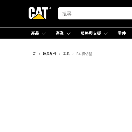
SEARCH
產品
產業
服務與支援
零件
新
錘具配件
工具
B4 橫切鑿