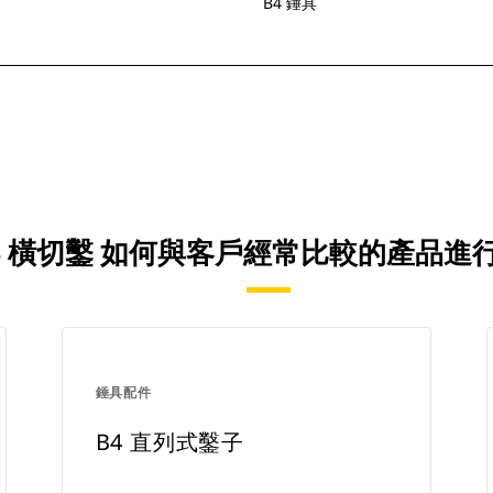
B4 錘具
B4 橫切鑿 如何與客戶經常比較的產品進
錘具配件
B4 直列式鑿子