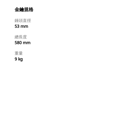
金鑰規格
錘頭直徑
53 mm
總長度
580 mm
重量
9 kg
立即購買
要求報價