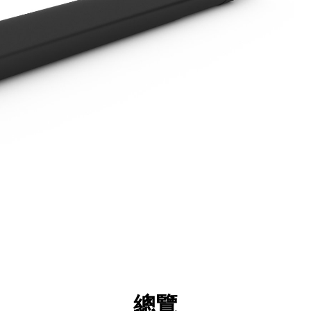
點
規格
機具
導覽
總覽