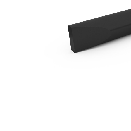
B4 橫切鑿
優
變更機型