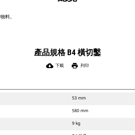
同物料。
產品規格 B4 橫切鑿
cloud_download
print
下載
列印
53 mm
580 mm
9 kg