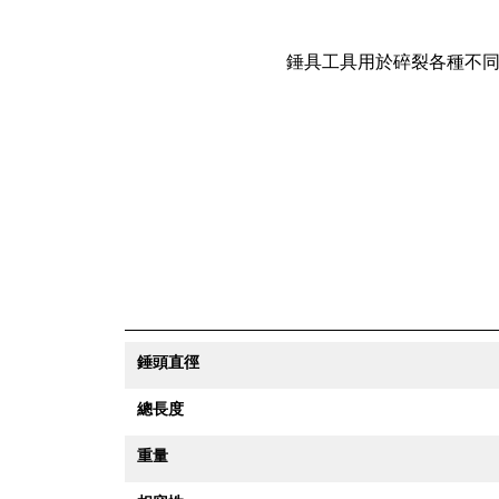
錘具工具用於碎裂各種不
錘頭直徑
總長度
重量