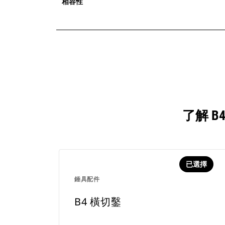
相容性
了解 
已選擇
錘具配件
B4 橫切鑿