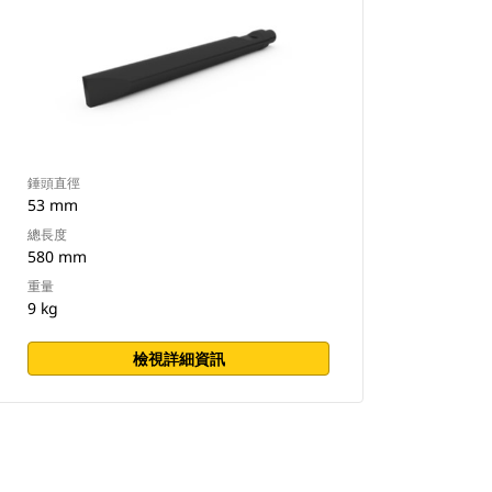
錘頭直徑
53 mm
總長度
580 mm
重量
9 kg
檢視詳細資訊