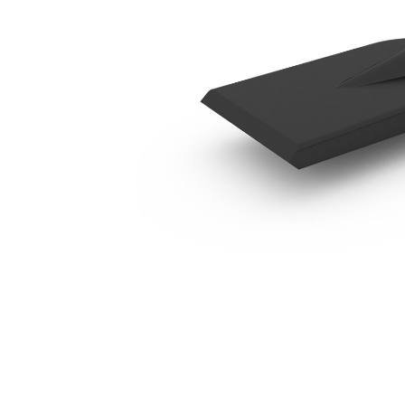
B4 平行鏟刀
優
變更機型