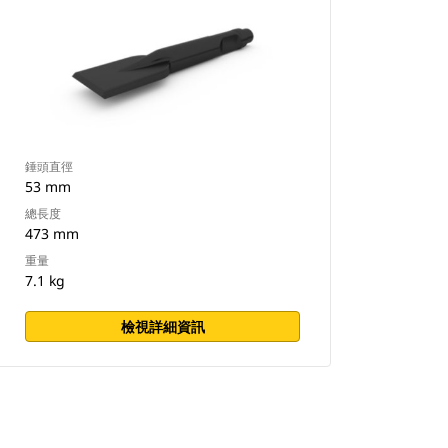
錘頭直徑
53 mm
總長度
473 mm
重量
7.1 kg
檢視詳細資訊