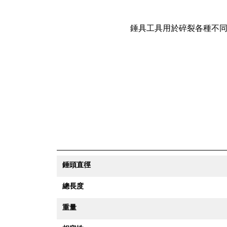
錘具工具用於碎裂各種不
錘頭直徑
總長度
重量