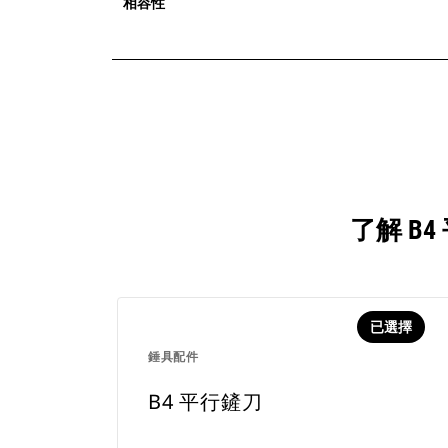
相容性
了解 B
已選擇
錘具配件
B4 平行鏟刀