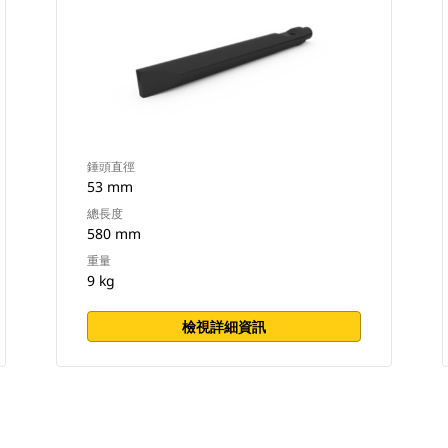
錘頭直徑
53 mm
總長度
580 mm
重量
9 kg
檢視詳細資訊