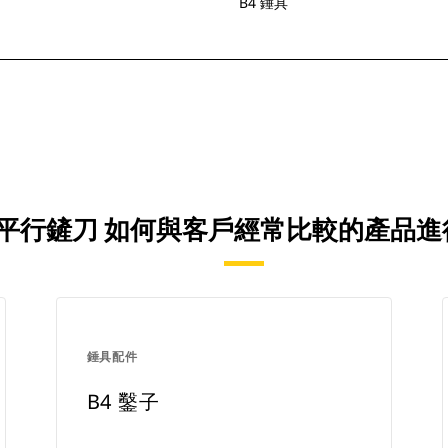
B4 錘具
4 平行鏟刀 如何與客戶經常比較的產品
錘具配件
B4 鑿子