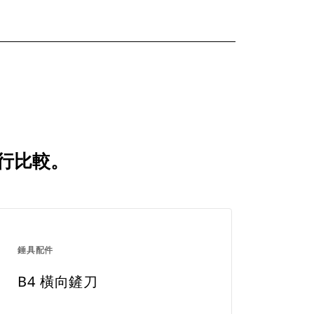
進行比較。
錘具配件
B4 橫向鏟刀