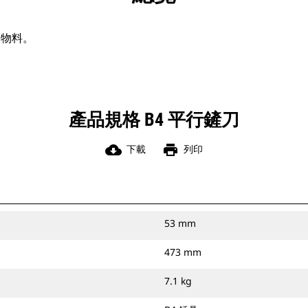
同物料。
產品規格 B4 平行鏟刀
cloud_download
print
下載
列印
53 mm
473 mm
7.1 kg