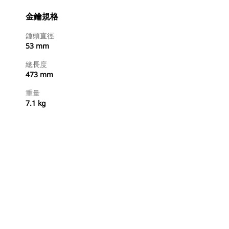
金鑰規格
錘頭直徑
53 mm
總長度
473 mm
重量
7.1 kg
立即購買
要求報價