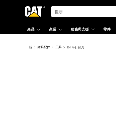
SEARCH
產品
產業
服務與支援
零件
新
錘具配件
工具
B4 平行鏟刀