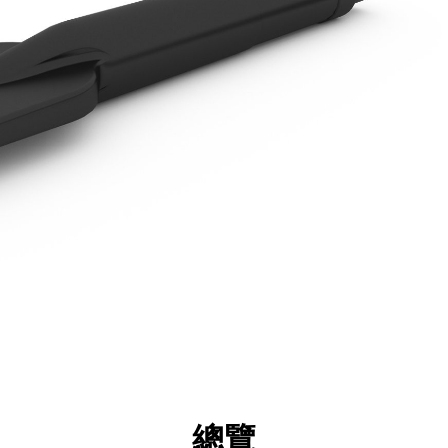
點
規格
機具
導覽
總覽