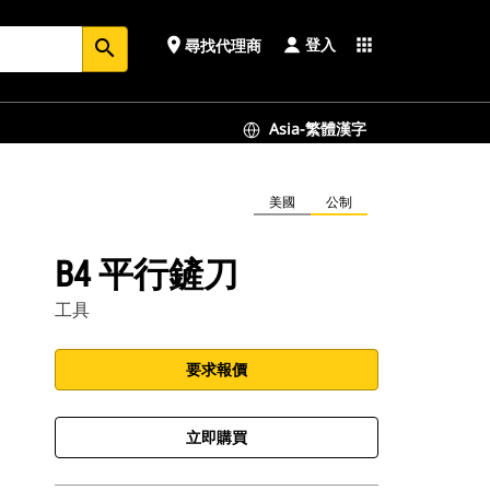
登入
place
apps
尋找代理商
search
Asia-繁體漢字
美國
公制
B4 平行鏟刀
工具
要求報價
立即購買