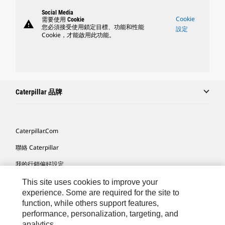
Social Media
Cookie
需要使用 Cookie
warning
您必須接受使用鎖定目標、功能和性能
設定
Cookie，才能啟用此功能。
Caterpillar 品牌
Caterpillar.com
聯絡 Caterpillar
我的行銷偏好設定
網站地圖
This site uses cookies to improve your
experience. Some are required for the site to
Cookie Settings
function, while others support features,
performance, personalization, targeting, and
法律
analytics.