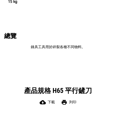
15 kg
總覽
錘具工具用於碎裂各種不同物料。
產品規格 H65 平行鏟刀
cloud_download
print
下載
列印