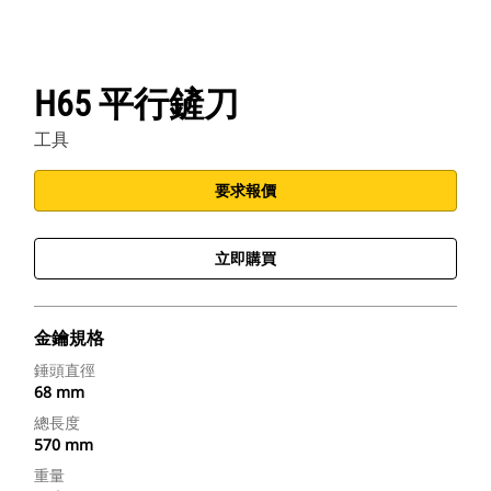
H65 平行鏟刀
工具
要求報價
立即購買
金鑰規格
錘頭直徑
68 mm
總長度
570 mm
重量