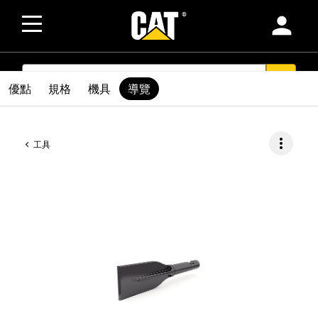
person
SEARCH
search
優點
規格
機具
導覽
more_vert
工具