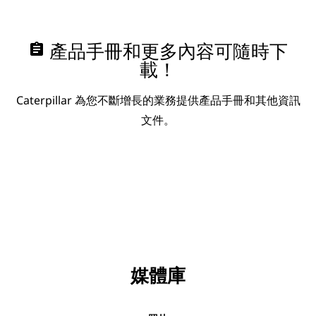
assignment
產品手冊和更多內容可隨時下
載！
Caterpillar 為您不斷增長的業務提供產品手冊和其他資訊
文件。
媒體庫