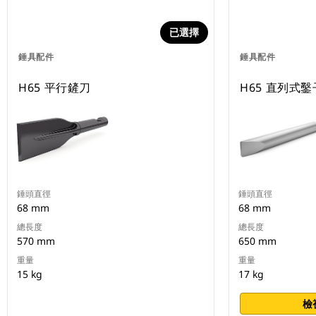
已選擇
錘具配件
錘具配件
H65 平行鏟刀
H65 直列式鑿
錘頭直徑
錘頭直徑
68 mm
68 mm
總長度
總長度
570 mm
650 mm
重量
重量
15 kg
17 kg
檢