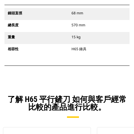
錘頭直徑
68 mm
總長度
570 mm
重量
15 kg
相容性
H65 錘具
了解 H65 平行鏟刀 如何與客戶經常
比較的產品進行比較。