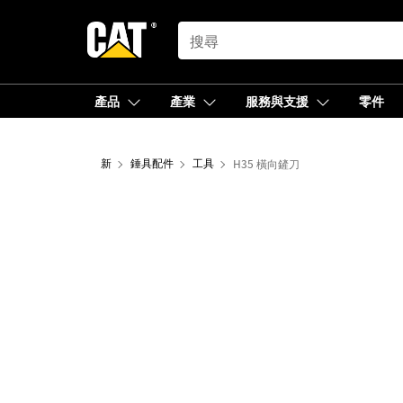
SEARCH
產品
產業
服務與支援
零件
新
錘具配件
工具
H35 橫向鏟刀