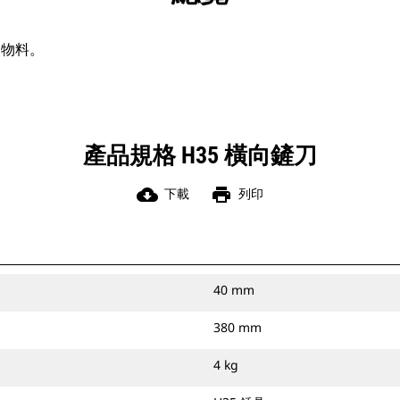
同物料。
產品規格 H35 橫向鏟刀
cloud_download
print
下載
列印
40 mm
380 mm
4 kg