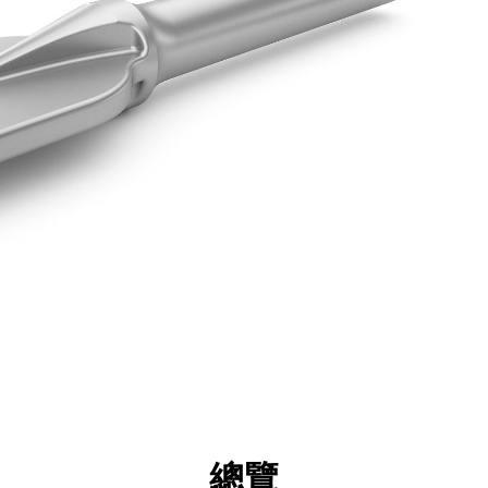
點
規格
機具
導覽
總覽