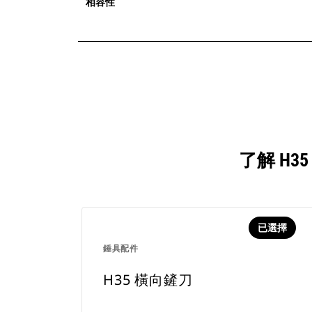
相容性
了解 H
已選擇
錘具配件
H35 橫向鏟刀