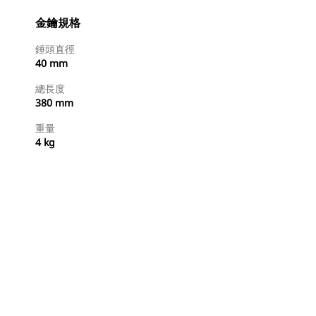
金鑰規格
錘頭直徑
40 mm
總長度
380 mm
重量
4 kg
立即購買
要求報價