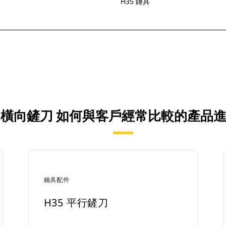
H35 錘具
35 橫向鏟刀 如何與客戶經常比較的產品
錘具配件
H35 平行鏟刀