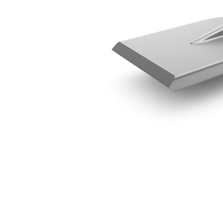
H35 橫向鏟刀
優
變更機型