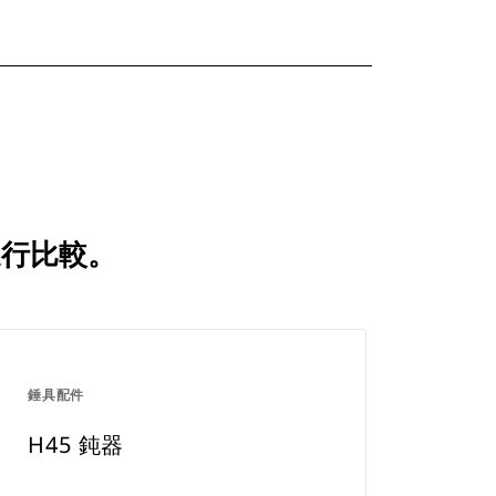
進行比較。
錘具配件
H45 鈍器