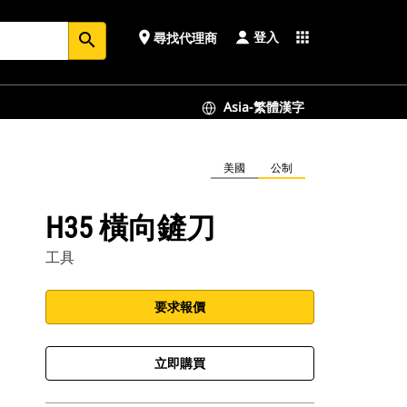
登入
place
apps
尋找代理商
search
Asia-繁體漢字
美國
公制
H35 橫向鏟刀
工具
要求報價
立即購買