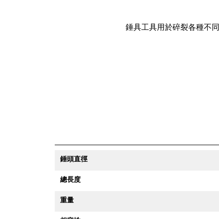
錘具工具用於碎裂各種不
錘頭直徑
總長度
重量