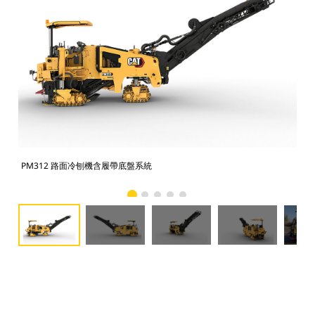
PM312 路面冷刨機含履帶底盤系統
PM