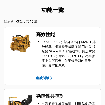
功能一覽
顯示第 1-3 筆，共 10 筆
高效性能
Cat® C9.3B 引擎符合巴西 MAR-1 排
放標準，相當於美國環保署 Tier 3 和
歐盟 Stage IIIA 排放標準。與之前的
Cat C9.3 引擎相比，C9.3B 在功率密
度上有所提升，並配備最新的電子、
燃油及空氣系統
引擎怠速管理與多種轉子速度可最佳
化引擎輸出和需求
繼續閱讀
變速冷卻風扇以盡可能最低的速度運
轉，實現安靜且高效的冷卻效果
自動負載控制器監控引擎的需求，調
整刨除速度以防止熄火，同時保持高
操控性與控制
生產力。
可靠的履帶底盤系統，利用 Cat 迷你