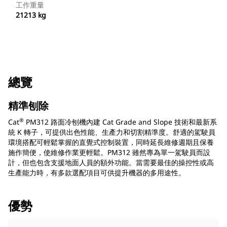
工作重量
21213 kg
總覽
精準刨除
®
Cat
PM312 路面冷刨機內建 Cat Grade and Slope 技術和最新系
統 K 轉子，可提供出色性能、生產力和切割精準度。舒適的駕駛員
環境搭配可輕鬆掌握的直覺式控制裝置，同時延長維修週期且保養
施作簡便，使維修作業更輕鬆。PM312 雖然專為單一駕駛員而設
計，但也包含支援地面人員的額外功能。當需要最佳的操控性或高
生產能力時，有多款選配項目可供提升機器的多用途性。
優勢