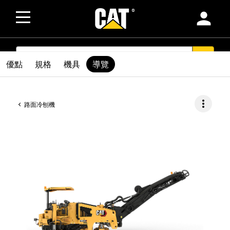
person
SEARCH
search
優點
規格
機具
導覽
more_vert
路面冷刨機