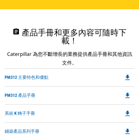
assignment
產品手冊和更多內容可隨時下
載！
Caterpillar 為您不斷增長的業務提供產品手冊和其他資訊
文件。
file_download
Do
PM312 主要特色和優點
P
O
file_download
Do
PM312 產品手冊
in
P
a
O
N
file_download
Do
系統 K 轉子手冊
in
Ta
P
a
O
N
file_download
Do
鋪築產品系列手冊
in
Ta
P