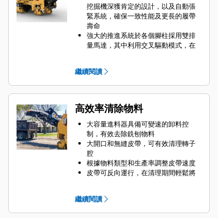
挖掘機深獲肯定的設計，以及自動張
緊系統，確保一致性能及更長的履帶
壽命
強大的推進系統於各個腳柱採用雙排
量馬達，其中利用交叉驅動模式，在
直線切割時提供額外牽引力
自動牽引力控制有助於在最困難的應
繼續閱讀
用中維持一致速度
右後鉸接腳柱可輕鬆擺放到外側，以
提供額外的穩定性和牽引力，或者擺
放到轉子室前方以進行齊平切割
高效率清除物料
選配壓載套件可用來增加轉子上的重
量，從而在更嚴苛的應用中提高切割
大容量進料器具備可變速的卸料控
能力
制，有效去除銑刨物料
可在作業期間以電子方式切換轉子速
大開口和無縫皮帶，可有效清理轉子
度
腔
根據物料類型和生產率調整皮帶速度
皮帶可反向運行，在清理期間輕鬆將
物料從進料器上移除，且易於接觸的
檢修蓋便於快速檢查和清潔轉子
繼續閱讀
進料器可折疊，便於運輸和保養