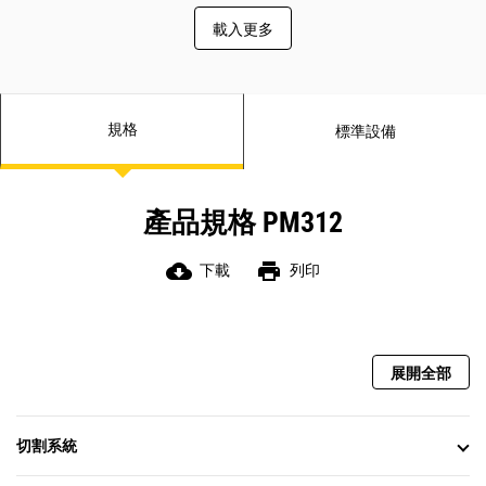
載入更多
規格
標準設備
產品規格 PM312
cloud_download
print
下載
列印
展開全部
切割系統