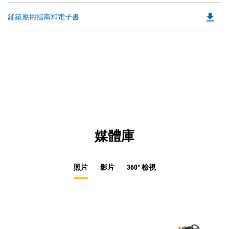
a
O
N
file_download
Do
鋪築應用指南和電子書
in
Ta
P
a
O
N
in
Ta
a
N
Ta
媒體庫
照片
影片
360° 檢視