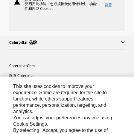
warning
要启用此功能，您必须接受使用针对性、功能
设置
性和性能 Cookie。
Caterpillar 品牌
Caterpillar.com
联系 Caterpillar
我的营销首选项
This site uses cookies to improve your
experience. Some are required for the site to
站点地图
function, while others support features,
performance, personalization, targeting, and
Cookie Settings
analytics.
法律
You can adjust your preferences anytime using
Cookie Settings.
隐私
By selecting I Accept, you agree to the use of