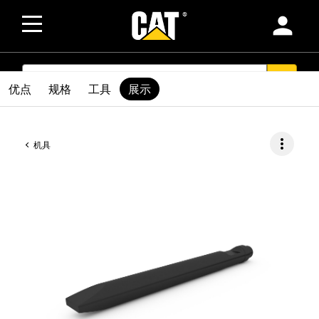
person
SEARCH
search
优点
规格
工具
展示
more_vert
机具