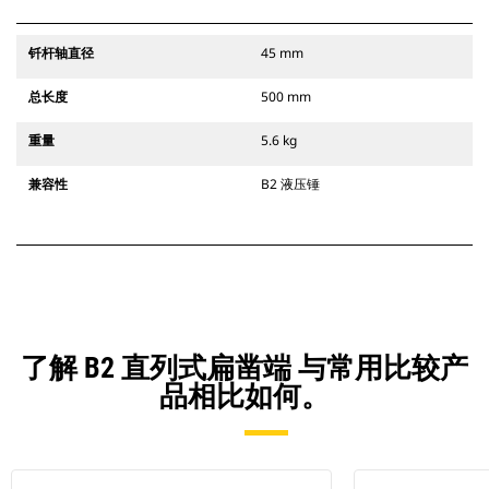
钎杆轴直径
45 mm
总长度
500 mm
重量
5.6 kg
兼容性
B2 液压锤
了解 B2 直列式扁凿端 与常用比较产
品相比如何。