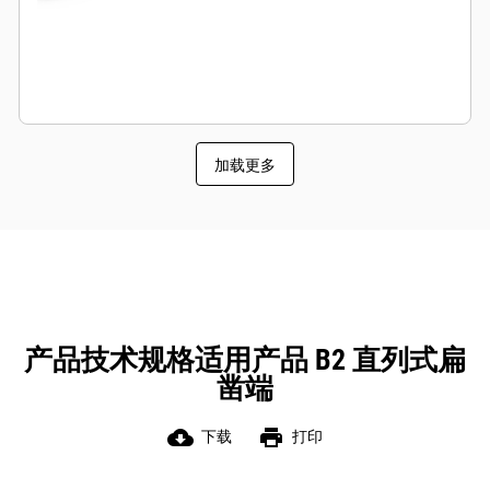
加载更多
产品技术规格适用产品 B2 直列式扁
凿端
cloud_download
print
下载
打印