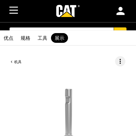
person
SEARCH
search
优点
规格
工具
展示
more_vert
机具