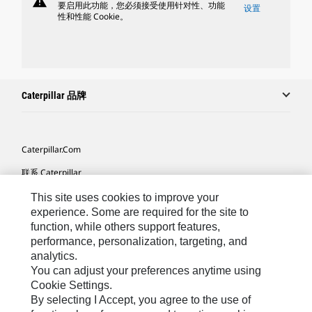
warning
要启用此功能，您必须接受使用针对性、功能
设置
性和性能 Cookie。
Caterpillar 品牌
Caterpillar.com
联系 Caterpillar
我的营销首选项
This site uses cookies to improve your
experience. Some are required for the site to
站点地图
function, while others support features,
performance, personalization, targeting, and
Cookie Settings
analytics.
法律
You can adjust your preferences anytime using
Cookie Settings.
隐私
By selecting I Accept, you agree to the use of