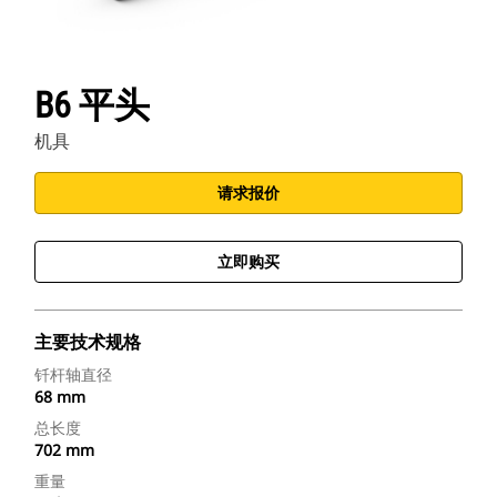
B6 平头
机具
请求报价
立即购买
主要技术规格
钎杆轴直径
68 mm
总长度
702 mm
重量