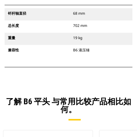
钎杆轴直径
68 mm
总长度
702 mm
重量
19 kg
兼容性
B6 液压锤
了解 B6 平头 与常用比较产品相比如
何。