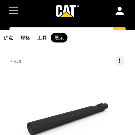
person
SEARCH
search
优点
规格
工具
展示
more_vert
机具