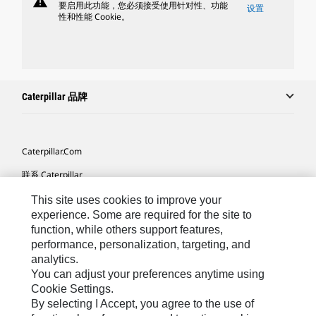
warning
要启用此功能，您必须接受使用针对性、功能
设置
性和性能 Cookie。
Caterpillar 品牌
Caterpillar.com
联系 Caterpillar
我的营销首选项
This site uses cookies to improve your
experience. Some are required for the site to
站点地图
function, while others support features,
performance, personalization, targeting, and
Cookie Settings
analytics.
法律
You can adjust your preferences anytime using
Cookie Settings.
隐私
By selecting I Accept, you agree to the use of