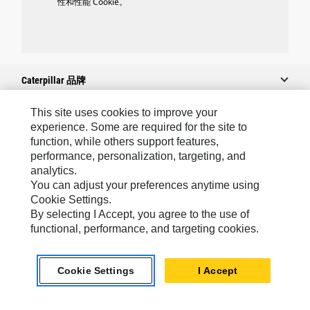
性和性能 Cookie。
Caterpillar 品牌
This site uses cookies to improve your
experience. Some are required for the site to
Caterpillar.com
function, while others support features,
performance, personalization, targeting, and
联系 Caterpillar
analytics.
我的营销首选项
You can adjust your preferences anytime using
Cookie Settings.
站点地图
By selecting I Accept, you agree to the use of
Cookie Settings
functional, performance, and targeting cookies.
法律
Cookie Settings
I Accept
隐私