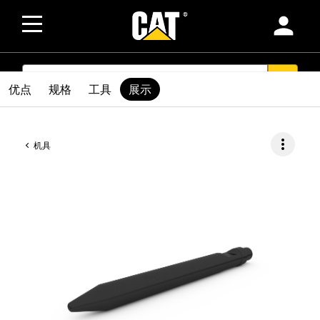
person
SEARCH
search
优点
规格
工具
展示
more_vert
机具