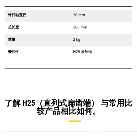
钎杆轴直径
36 mm
总长度
360 mm
重量
3 kg
兼容性
H25 液压锤
了解 H25（直列式扁凿端） 与常用比
较产品相比如何。