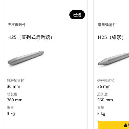
已选
液压锤附件
液压锤附件
H25（直列式扁凿端）
H25（锥形）
钎杆轴直径
钎杆轴直径
36 mm
36 mm
总长度
总长度
360 mm
360 mm
重量
重量
3 kg
3 kg
查