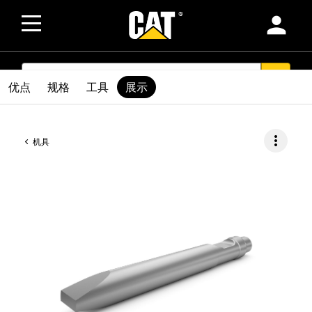
person
SEARCH
search
优点
规格
工具
展示
more_vert
机具