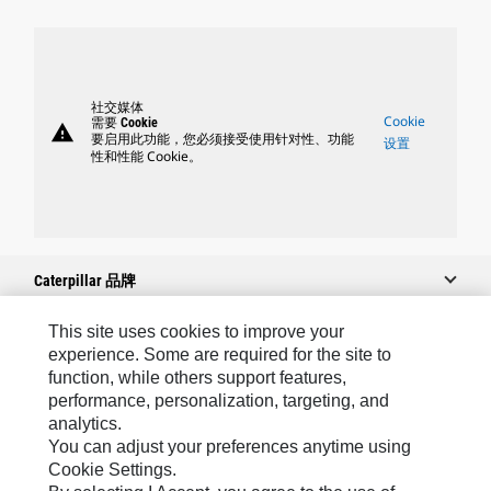
社交媒体
Cookie
需要 Cookie
warning
要启用此功能，您必须接受使用针对性、功能
设置
性和性能 Cookie。
Caterpillar 品牌
This site uses cookies to improve your
experience. Some are required for the site to
Caterpillar.com
function, while others support features,
performance, personalization, targeting, and
联系 Caterpillar
analytics.
我的营销首选项
You can adjust your preferences anytime using
Cookie Settings.
站点地图