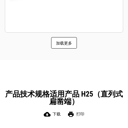
加载更多
产品技术规格适用产品 H25（直列式
扁凿端）
cloud_download
print
下载
打印