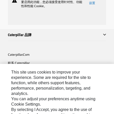
warning
要启用此功能，您必须接受使用针对性、功能
设置
性和性能 Cookie。
Caterpillar 品牌
Caterpillar.com
联系 Caterpillar
我的营销首选项
This site uses cookies to improve your
experience. Some are required for the site to
站点地图
function, while others support features,
performance, personalization, targeting, and
Cookie Settings
analytics.
法律
You can adjust your preferences anytime using
Cookie Settings.
隐私
By selecting I Accept, you agree to the use of