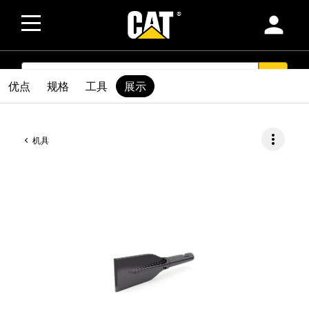
person
SEARCH
search
优点
规格
工具
展示
more_vert
机具