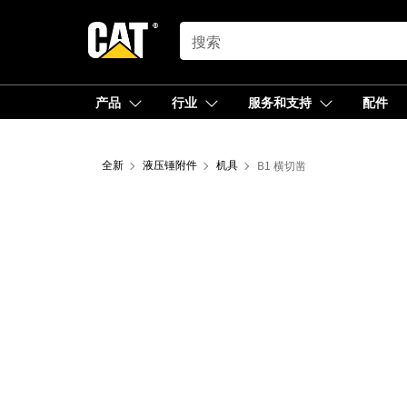
SEARCH
产品
行业
服务和支持
配件
全新
液压锤附件
机具
B1 横切凿