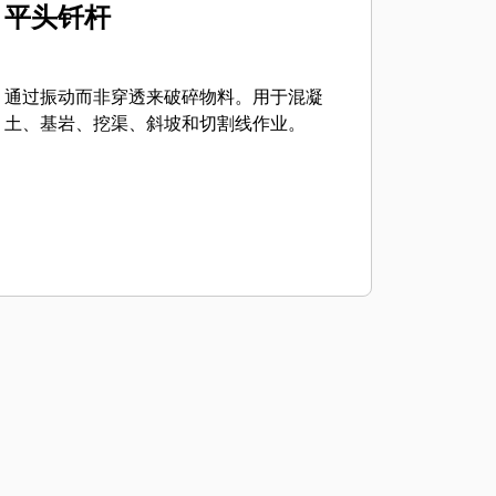
平头钎杆
通过振动而非穿透来破碎物料。用于混凝
土、基岩、挖渠、斜坡和切割线作业。