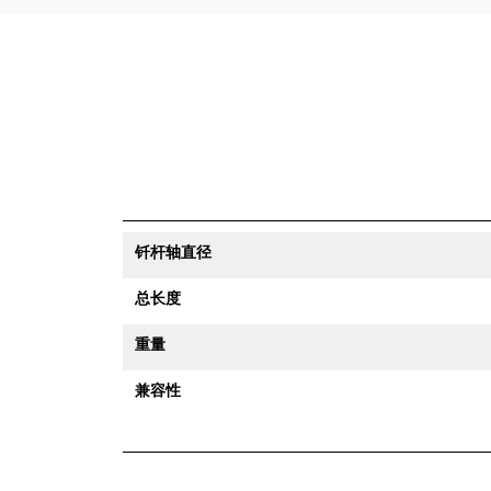
钎杆轴直径
总长度
重量
兼容性