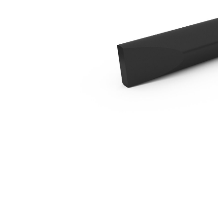
B1 横切凿
优
更改型号