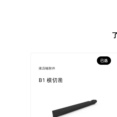
已选
液压锤附件
B1 横切凿