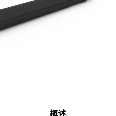
点
规格
工具
展示
概述