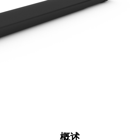
点
规格
工具
展示
概述