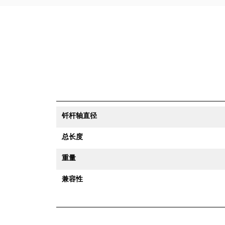
钎杆轴直径
总长度
重量
兼容性