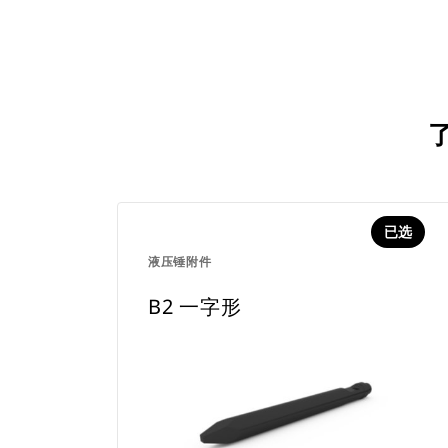
已选
液压锤附件
B2 一字形