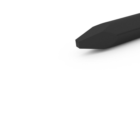
B2 一字形
优
更改型号