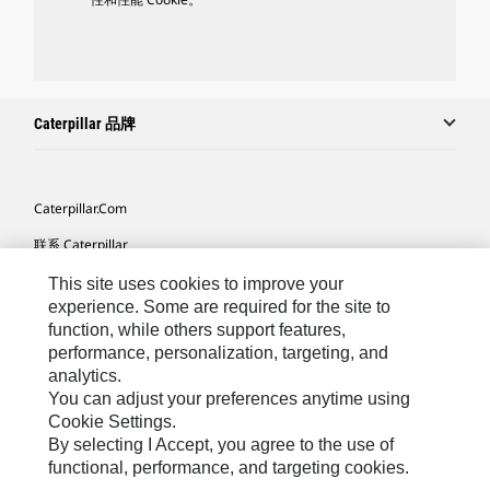
Caterpillar 品牌
Caterpillar.com
联系 Caterpillar
我的营销首选项
This site uses cookies to improve your
experience. Some are required for the site to
站点地图
function, while others support features,
performance, personalization, targeting, and
Cookie Settings
analytics.
法律
You can adjust your preferences anytime using
Cookie Settings.
隐私
By selecting I Accept, you agree to the use of
functional, performance, and targeting cookies.