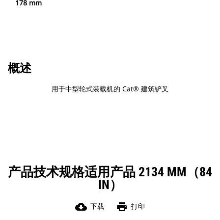
178 mm
概述
用于中型轮式装载机的 Cat® 建筑铲叉
产品技术规格适用产品 2134 MM（84
IN）
cloud_download
print
下载
打印