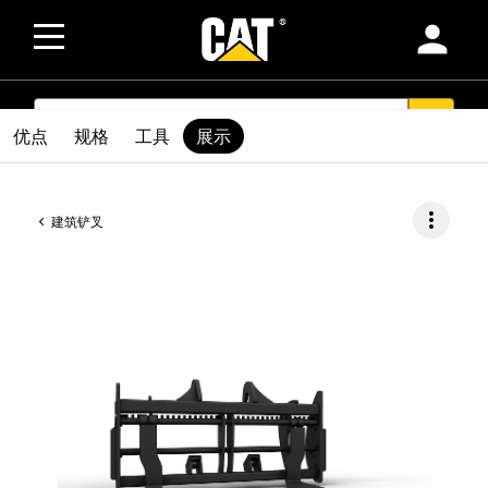
person
SEARCH
search
优点
规格
工具
展示
more_vert
建筑铲叉