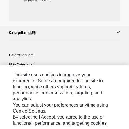
Caterpillar 品牌
Caterpillar.com
联系 Caterpillar
我的营销首选项
This site uses cookies to improve your
experience. Some are required for the site to
站点地图
function, while others support features,
performance, personalization, targeting, and
Cookie Settings
analytics.
法律
You can adjust your preferences anytime using
Cookie Settings.
隐私
By selecting I Accept, you agree to the use of
functional, performance, and targeting cookies.