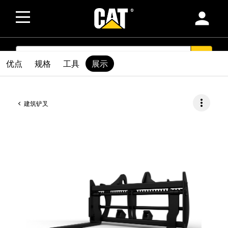
person
SEARCH
search
优点
规格
工具
展示
more_vert
建筑铲叉