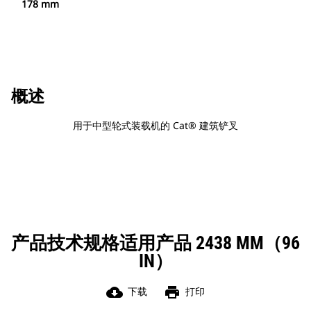
178 mm
概述
用于中型轮式装载机的 Cat® 建筑铲叉
产品技术规格适用产品 2438 MM（96
IN）
cloud_download
print
下载
打印