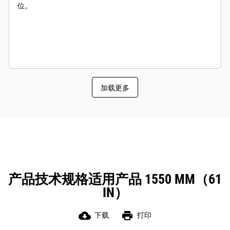
位。
加载更多
产品技术规格适用产品 1550 MM（61
IN）
cloud_download
print
下载
打印