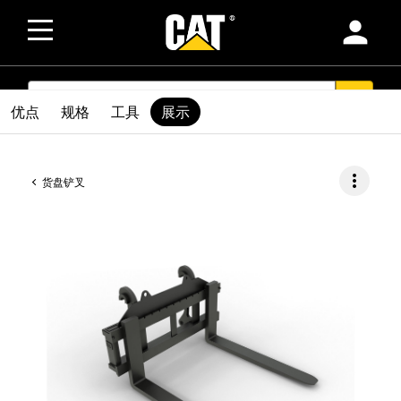
person
SEARCH
search
优点
规格
工具
展示
more_vert
货盘铲叉