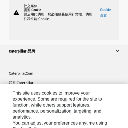
社交媒体
Cookie
需要 Cookie
warning
要启用此功能，您必须接受使用针对性、功能
设置
性和性能 Cookie。
Caterpillar 品牌
Caterpillar.com
联系 Caterpillar
我的营销首选项
This site uses cookies to improve your
experience. Some are required for the site to
站点地图
function, while others support features,
performance, personalization, targeting, and
Cookie Settings
analytics.
法律
You can adjust your preferences anytime using