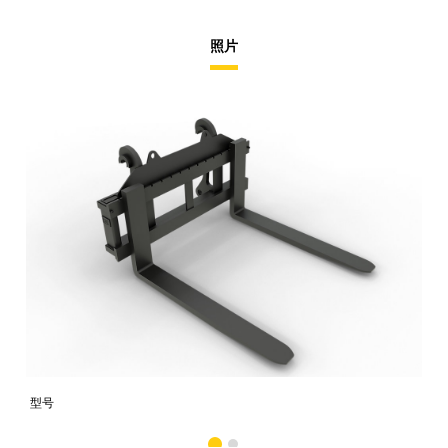
照片
型号
备