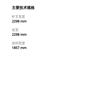
主要技术规格
铲叉宽度
2298 mm
齿宽
2298 mm
齿间宽度
1857 mm
查找代理商
请求报价
）