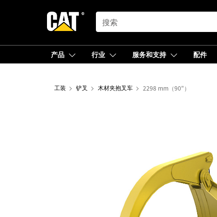
SEARCH
产品
行业
服务和支持
配件
工装
铲叉
木材夹抱叉车
2298 mm（90"）