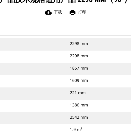
cloud_download
print
下载
打印
2298 mm
2298 mm
1857 mm
1609 mm
221 mm
1386 mm
2542 mm
1.9 m²