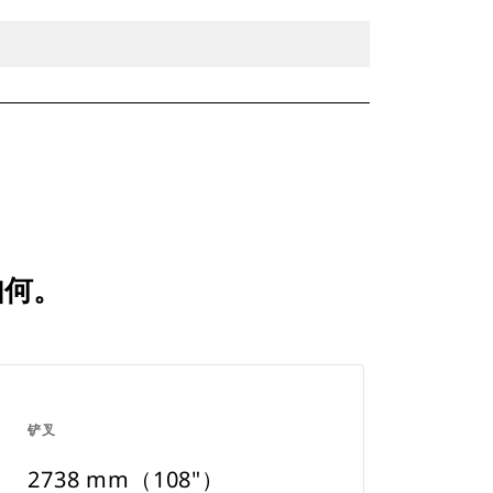
如何。
铲叉
2738 mm（108"）