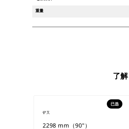
重量
了解
已选
铲叉
2298 mm（90"）