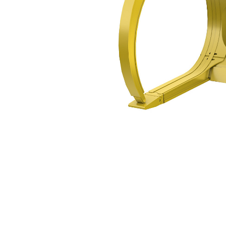
2298 Mm（90"）
规
更改型号