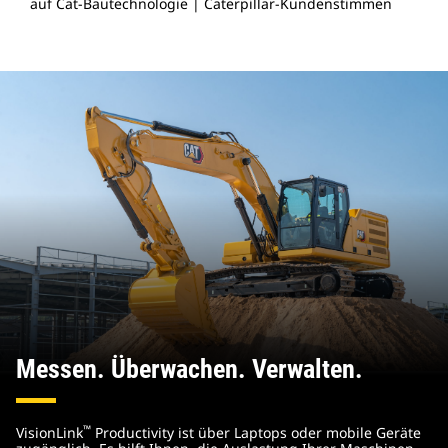
auf Cat-Bautechnologie | Caterpillar-Kundenstimmen
V
Messen. Überwachen. Verwalten.
™
VisionLink
Productivity ist über Laptops oder mobile Geräte