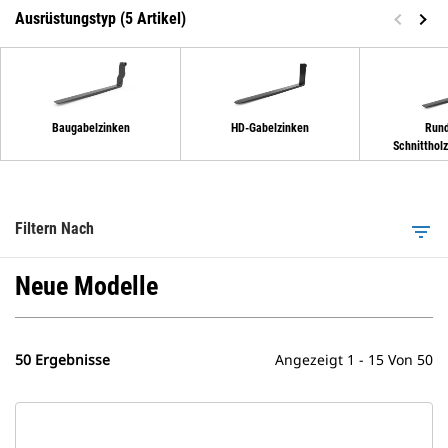
Ausrüstungstyp (5 Artikel)
Baugabelzinken
HD-Gabelzinken
Rund
Schnitthol
Filtern Nach
filter_list
Neue Modelle
50 Ergebnisse
Angezeigt 1 - 15 Von 50