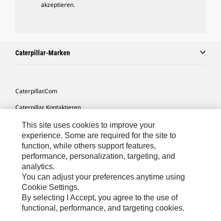
akzeptieren.
Caterpillar-Marken
Caterpillar.com
Caterpillar Kontaktieren
Meine Marketing-Präferenzen
This site uses cookies to improve your
experience. Some are required for the site to
Seitenübersicht
function, while others support features,
performance, personalization, targeting, and
Cookie Settings
analytics.
Rechtliche Hinweise
You can adjust your preferences anytime using
Cookie Settings.
Datenschutz
By selecting I Accept, you agree to the use of
functional, performance, and targeting cookies.