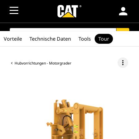
person
SEARCH
search
Vorteile
Technische Daten
Tools
Tour
more_vert
Hubvorrichtungen - Motorgrader