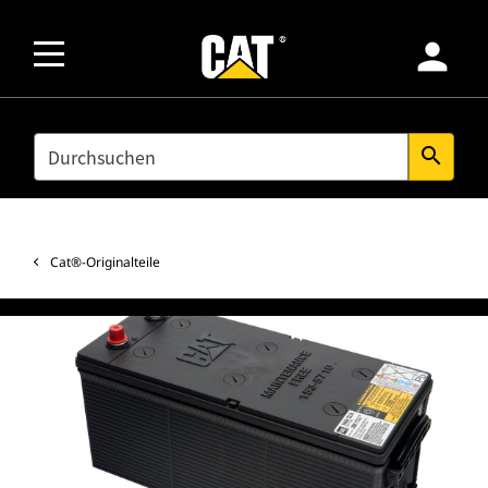
person
SEARCH
search
Cat®-Originalteile