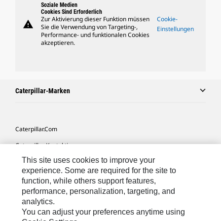
Soziale Medien
Cookies Sind Erforderlich
Zur Aktivierung dieser Funktion müssen
Cookie-
warning
Sie die Verwendung von Targeting-,
Einstellungen
Performance- und funktionalen Cookies
akzeptieren.
Caterpillar-Marken
Caterpillar.com
Caterpillar Kontaktieren
This site uses cookies to improve your
Meine Marketing-Präferenzen
experience. Some are required for the site to
Seitenübersicht
function, while others support features,
performance, personalization, targeting, and
Cookie Settings
analytics.
Rechtliche Hinweise
You can adjust your preferences anytime using