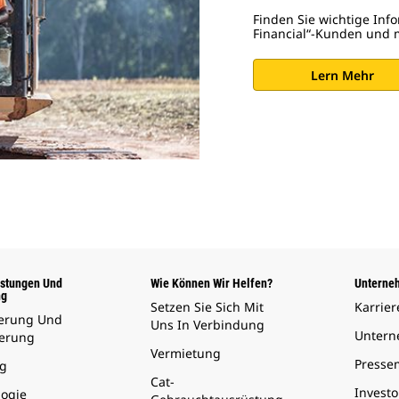
Finden Sie wichtige Inf
Financial“-Kunden und 
Lern Mehr
istungen Und
Wie Können Wir Helfen?
Unterne
ng
Setzen Sie Sich Mit
Karrier
ierung Und
Uns In Verbindung
Unter
herung
Vermietung
Presse
g
Cat-
Invest
logie