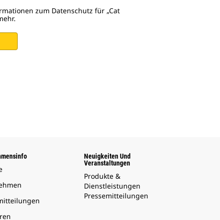
ormationen zum Datenschutz für „Cat
mehr.
hmensinfo
Neuigkeiten Und
Veranstaltungen
e
Produkte &
nehmen
Dienstleistungen
Pressemitteilungen
mitteilungen
oren