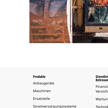
Produkte
Dienstle
Betreuu
Anbaugeräte
Finanz
Maschinen
Versic
Ersatzteile
Wartun
Stromversorgungssysteme
Techno