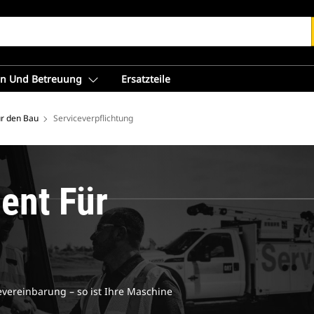
en Und Betreuung
Ersatzteile
ür den Bau
Serviceverpflichtung
ent Für
evereinbarung – so ist Ihre Maschine