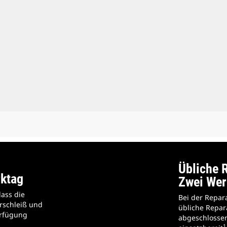
Übliche 
rktag
Zwei Wer
ass die
Bei der Repar
erschleiß und
übliche Repar
erfügung
abgeschlossen
1