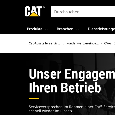
SEARCH
Produkte
Branchen
Dienstleistung
Cat-Ausstellerservices auf der Bauma 2025
Kundenwertvereinbarungen
CVAs f
Unser Engagem
Ihren Betrieb
®
Serviceversprechen im Rahmen einer Cat
Servic
schnell wieder im Einsatz.