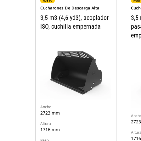
NUEVO
NUEV
Cucharones De Descarga Alta
Cuch
3,5 m3 (4,6 yd3), acoplador
3,5 
ISO, cuchilla empernada
pasa
emp
Ancho
2723 mm
Anch
272
Altura
1716 mm
Altur
171
Peso