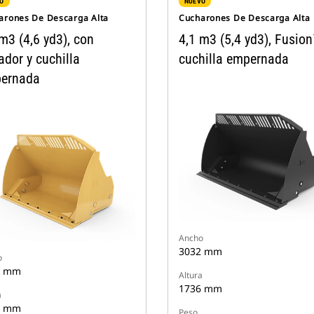
O
NUEVO
arones De Descarga Alta
Cucharones De Descarga Alta
m3 (4,6 yd3), con
4,1 m3 (5,4 yd3), Fusion
dor y cuchilla
cuchilla empernada
ernada
Ancho
3032 mm
o
3 mm
Altura
1736 mm
a
6 mm
Peso