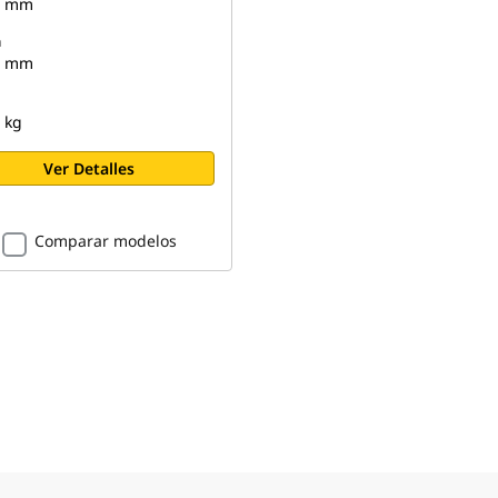
2 mm
a
9 mm
 kg
Ver Detalles
Comparar modelos