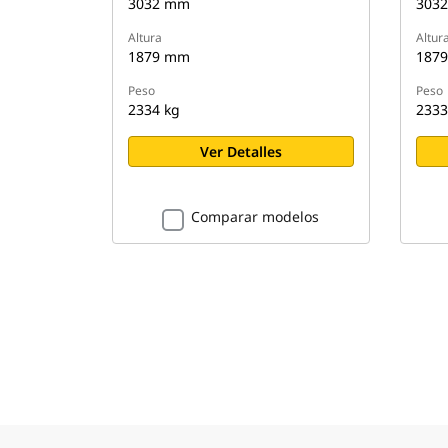
3032 mm
303
Altura
Altur
1879 mm
187
Peso
Peso
2334 kg
2333
Ver Detalles
Comparar modelos