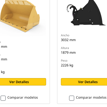
Ancho
3032 mm
o
2 mm
Altura
1879 mm
a
6 mm
Peso
2226 kg
 kg
Ver Detalles
Ver Detalles
Comparar modelos
Comparar modelos