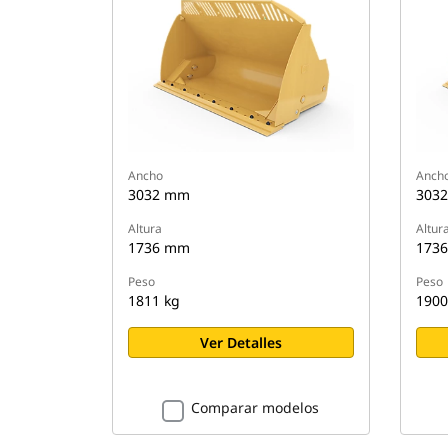
Ancho
Anch
3032 mm
303
Altura
Altur
1736 mm
173
Peso
Peso
1811 kg
1900
Ver Detalles
Comparar modelos