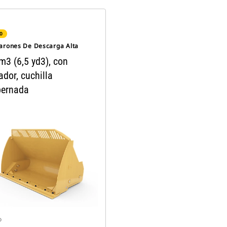
O
arones De Descarga Alta
m3 (6,5 yd3), con
dor, cuchilla
ernada
o