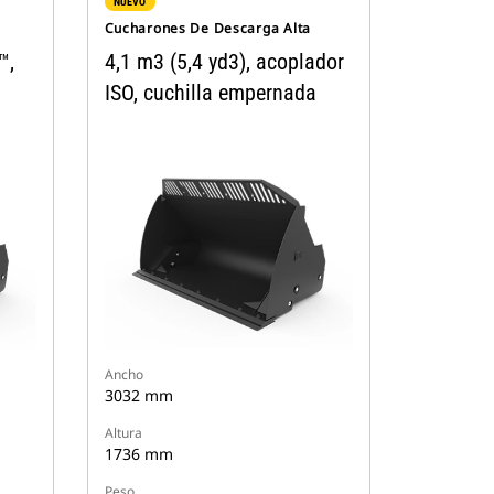
NUEVO
Cucharones De Descarga Alta
™,
4,1 m3 (5,4 yd3), acoplador
ISO, cuchilla empernada
Ancho
3032 mm
Altura
1736 mm
Peso