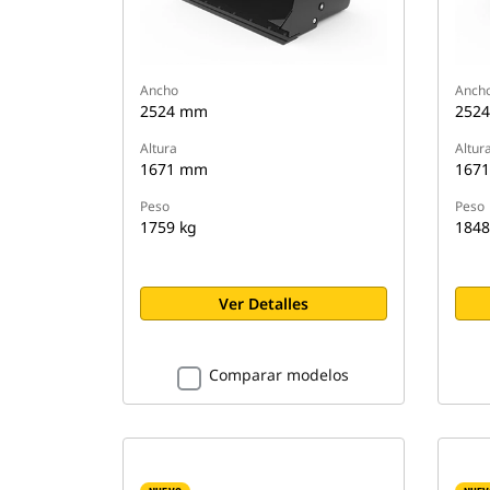
Ancho
Anch
2524 mm
252
Altura
Altur
1671 mm
167
Peso
Peso
1759 kg
1848
Ver Detalles
Comparar modelos