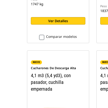
1747 kg
Peso
1837
Ver Detalles
Comparar modelos
NUEVO
NUEV
Cucharones De Descarga Alta
Cuch
4,1 m3 (5,4 yd3), con
4,1 
pasador, cuchilla
pasa
empernada
emp