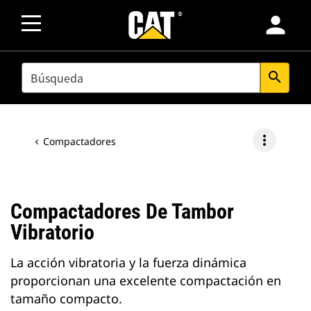
person
SEARCH
search
more_vert
Compactadores
Compactadores De Tambor
Vibratorio
La acción vibratoria y la fuerza dinámica
proporcionan una excelente compactación en
tamaño compacto.