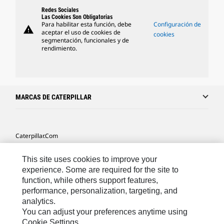
Redes Sociales
Las Cookies Son Obligatorias
Para habilitar esta función, debe
Configuración de
warning
aceptar el uso de cookies de
cookies
segmentación, funcionales y de
rendimiento.
MARCAS DE CATERPILLAR
Caterpillar.com
Caterpillar Contacto
This site uses cookies to improve your
Mis Preferencias De Marketing
experience. Some are required for the site to
function, while others support features,
Site Map
performance, personalization, targeting, and
analytics.
Cookie Settings
You can adjust your preferences anytime using
Legal
Cookie Settings.