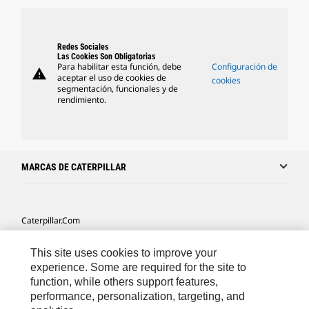
Redes Sociales
Las Cookies Son Obligatorias
Para habilitar esta función, debe
Configuración de
warning
aceptar el uso de cookies de
cookies
segmentación, funcionales y de
rendimiento.
MARCAS DE CATERPILLAR
Caterpillar.com
Caterpillar Contacto
This site uses cookies to improve your
Mis Preferencias De Marketing
experience. Some are required for the site to
function, while others support features,
Site Map
performance, personalization, targeting, and