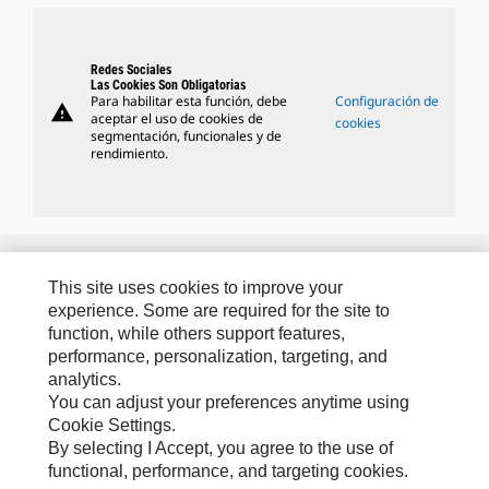
Redes Sociales
Las Cookies Son Obligatorias
Para habilitar esta función, debe
Configuración de
warning
aceptar el uso de cookies de
cookies
segmentación, funcionales y de
rendimiento.
MARCAS DE CATERPILLAR
This site uses cookies to improve your
experience. Some are required for the site to
function, while others support features,
Caterpillar.com
performance, personalization, targeting, and
analytics.
Caterpillar Contacto
You can adjust your preferences anytime using
Mis Preferencias De Marketing
Cookie Settings.
By selecting I Accept, you agree to the use of
Site Map
functional, performance, and targeting cookies.
Cookie Settings