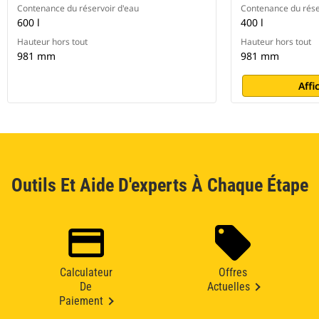
Contenance du réservoir d'eau
Contenance du rése
600 l
400 l
Hauteur hors tout
Hauteur hors tout
981 mm
981 mm
Affi
Outils Et Aide D'experts À Chaque Étape
Calculateur
Offres
De
Actuelles
Paiement