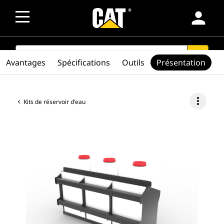
person
SEARCH
search
Avantages
Spécifications
Outils
Présentation
more_vert
Kits de réservoir d'eau