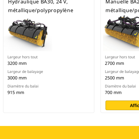
Hydraulique BA30, 24 V,
Manuelle BA2
métallique/polypropylène
métallique/p
Largeur hors tout
Largeur hors tout
3200 mm
2700 mm
Largeur de balayage
Largeur de balayag
3000 mm
2500 mm
Diamètre du balai
Diamètre du balai
915 mm
700 mm
Affi