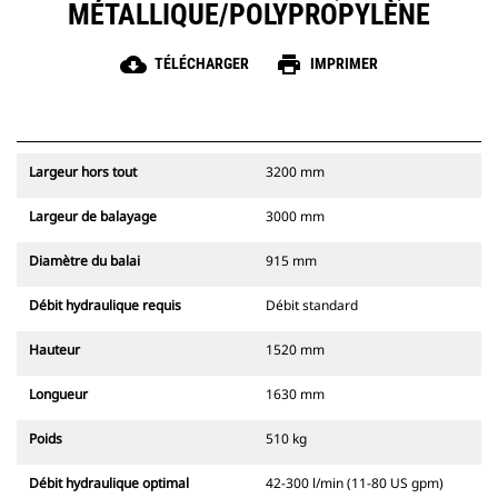
MÉTALLIQUE/POLYPROPYLÈNE
cloud_download
print
TÉLÉCHARGER
IMPRIMER
Largeur hors tout
3200 mm
Largeur de balayage
3000 mm
Diamètre du balai
915 mm
Débit hydraulique requis
Débit standard
Hauteur
1520 mm
Longueur
1630 mm
Poids
510 kg
Débit hydraulique optimal
42-300 l/min (11-80 US gpm)