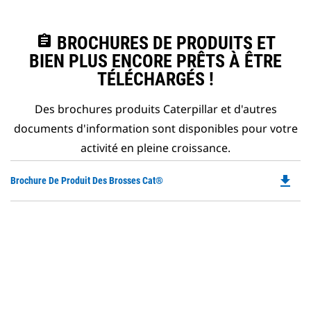
assignment
BROCHURES DE PRODUITS ET
BIEN PLUS ENCORE PRÊTS À ÊTRE
TÉLÉCHARGÉS !
Des brochures produits Caterpillar et d'autres
documents d'information sont disponibles pour votre
activité en pleine croissance.
file_download
Do
Brochure De Produit Des Brosses Cat®
P
O
in
a
N
Ta