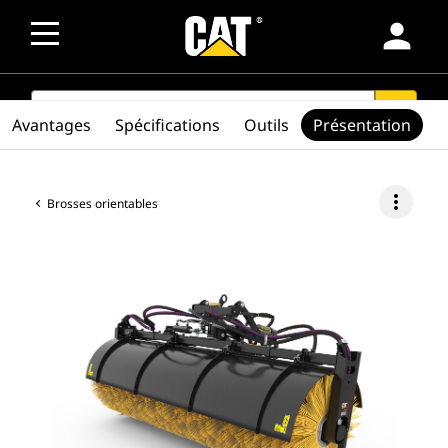
person
SEARCH
search
Avantages
Spécifications
Outils
Présentation
more_vert
Brosses orientables