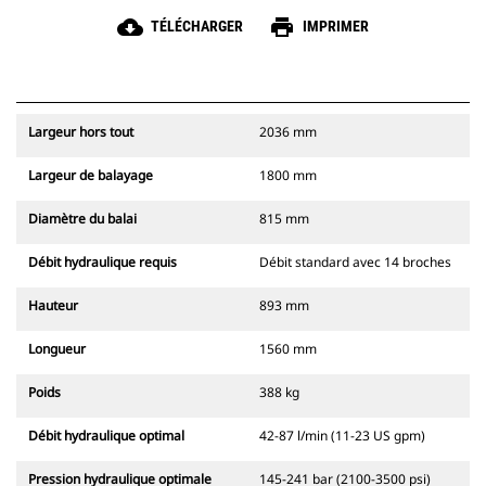
cloud_download
print
TÉLÉCHARGER
IMPRIMER
Largeur hors tout
2036 mm
Largeur de balayage
1800 mm
Diamètre du balai
815 mm
Débit hydraulique requis
Débit standard avec 14 broches
Hauteur
893 mm
Longueur
1560 mm
Poids
388 kg
Débit hydraulique optimal
42-87 l/min (11-23 US gpm)
Pression hydraulique optimale
145-241 bar (2100-3500 psi)