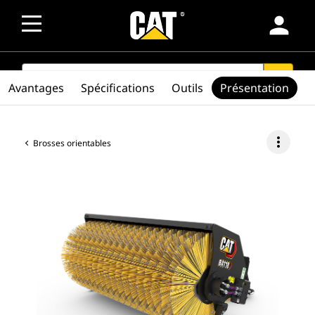
person
SEARCH
search
Avantages
Spécifications
Outils
Présentation
more_vert
Brosses orientables