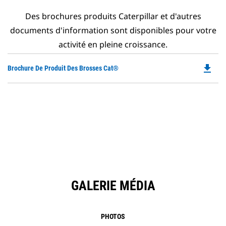
Des brochures produits Caterpillar et d'autres
documents d'information sont disponibles pour votre
activité en pleine croissance.
file_download
Do
Brochure De Produit Des Brosses Cat®
P
O
in
a
N
Ta
GALERIE MÉDIA
PHOTOS