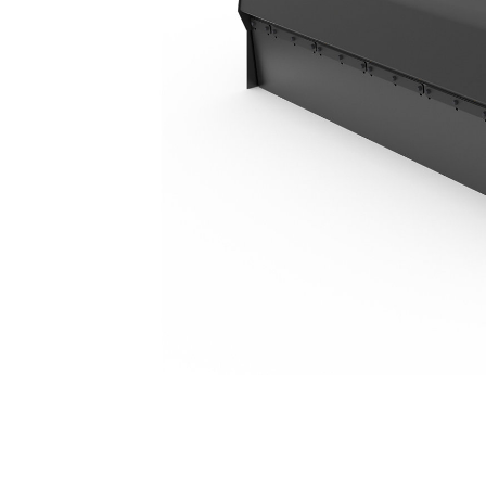
BU118
Ava
Modifier le modèle