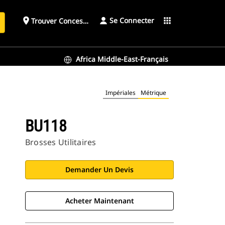
Se Connecter
place
apps
Trouver Concessionnaire
h
Africa Middle-East-Français
Impériales
Métrique
BU118
Brosses Utilitaires
Demander Un Devis
Acheter Maintenant