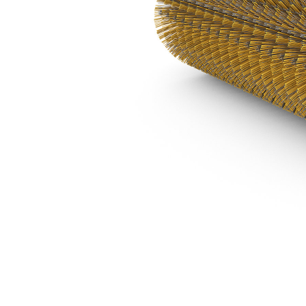
Manuelle BA118C, Métallique/polypropylène
Ava
Modifier le modèle