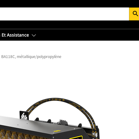
searc
 Et Assistance
 BA118C, métallique/polypropylène