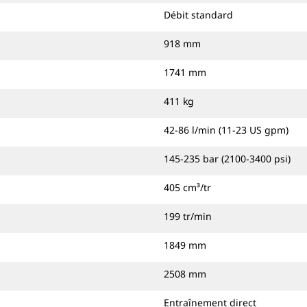
Débit standard
918 mm
1741 mm
411 kg
42-86 l/min (11-23 US gpm)
145-235 bar (2100-3400 psi)
405 cm³/tr
199 tr/min
1849 mm
2508 mm
Entraînement direct