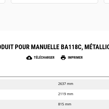
ODUIT POUR MANUELLE BA118C, MÉTALL
cloud_download
print
TÉLÉCHARGER
IMPRIMER
2637 mm
2119 mm
815 mm