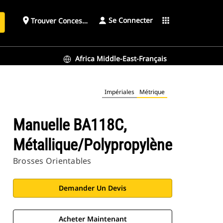
Se Connecter
place
apps
Trouver Concessionnaire
h
Africa Middle-East-Français
Impériales
Métrique
Manuelle BA118C,
Métallique/polypropylène
Brosses Orientables
Demander Un Devis
Acheter Maintenant