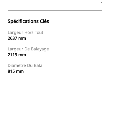
Spécifications Clés
Largeur Hors Tout
2637 mm
Largeur De Balayage
2119 mm
Diamètre Du Balai
815 mm
Acheter Maintenant
Demander Un Devis