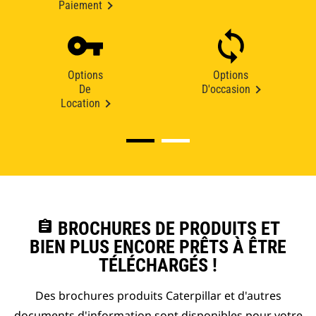
Paiement
Options
Options
De
D'occasion
Location
assignment
BROCHURES DE PRODUITS ET
BIEN PLUS ENCORE PRÊTS À ÊTRE
TÉLÉCHARGÉS !
Des brochures produits Caterpillar et d'autres
documents d'information sont disponibles pour votre