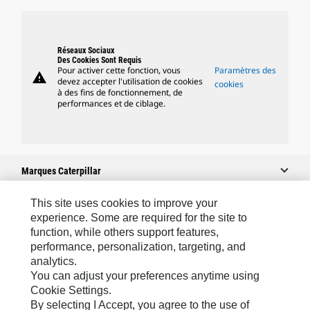
Réseaux Sociaux
Des Cookies Sont Requis
Pour activer cette fonction, vous
Paramètres des
warning
devez accepter l'utilisation de cookies
cookies
à des fins de fonctionnement, de
performances et de ciblage.
Marques Caterpillar
This site uses cookies to improve your
experience. Some are required for the site to
Caterpillar.com
function, while others support features,
performance, personalization, targeting, and
Contacter Caterpillar
analytics.
Mes Préférences Marketing
You can adjust your preferences anytime using
Cookie Settings.
Plan Du Site
By selecting I Accept, you agree to the use of