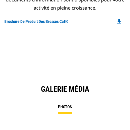
activité en pleine croissance.
file_download
Do
Brochure De Produit Des Brosses Cat®
P
O
in
a
N
Ta
GALERIE MÉDIA
PHOTOS