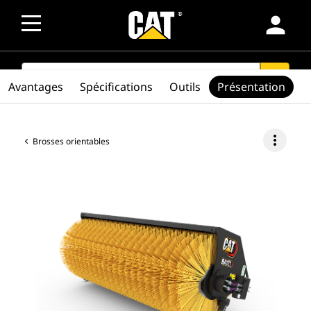
person
SEARCH
search
Avantages
Spécifications
Outils
Présentation
more_vert
Brosses orientables