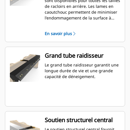
sont disponibles pour toutes les tailles
de racloirs en arrière. Les lames en
caoutchouc permettent de minimiser
l'endommagement de la surface à
dégager tandis que les lames en acier
coupent et déblaient la neige et la
En savoir plus
glace dures et compactes.
Grand tube raidisseur
Le grand tube raidisseur garantit une
longue durée de vie et une grande
capacité de déneigement.
Soutien structurel central
Le soutien structurel central fournit