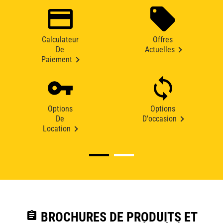
Calculateur
Offres
De
Actuelles
Paiement
Options
Options
De
D'occasion
Location
assignment
BROCHURES DE PRODUITS ET