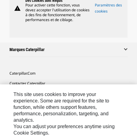
Des Cookies Sont Requis
Pour activer cette fonction, vous
Paramètres des
warning
devez accepter l'utilisation de cookies
cookies
à des fins de fonctionnement, de
performances et de ciblage.
Marques Caterpillar
Caterpillar.com
Contacter Caterpillar
Mes Préférences Marketing
This site uses cookies to improve your
experience. Some are required for the site to
Plan Du Site
function, while others support features,
performance, personalization, targeting, and
Cookie Settings
analytics.
Mentions Légales
You can adjust your preferences anytime using
Cookie Settings.
Confidentialité