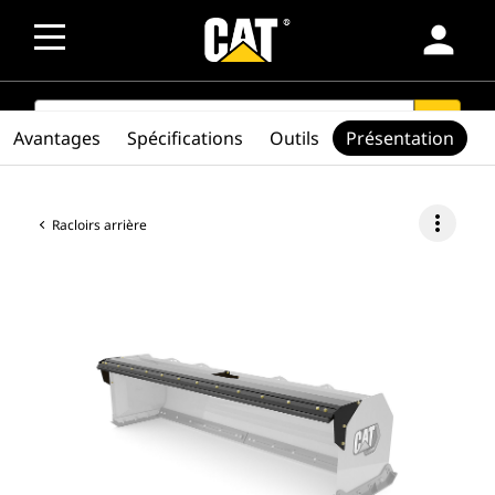
person
SEARCH
search
Avantages
Spécifications
Outils
Présentation
more_vert
Racloirs arrière