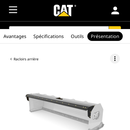
person
SEARCH
search
Avantages
Spécifications
Outils
Présentation
more_vert
Racloirs arrière