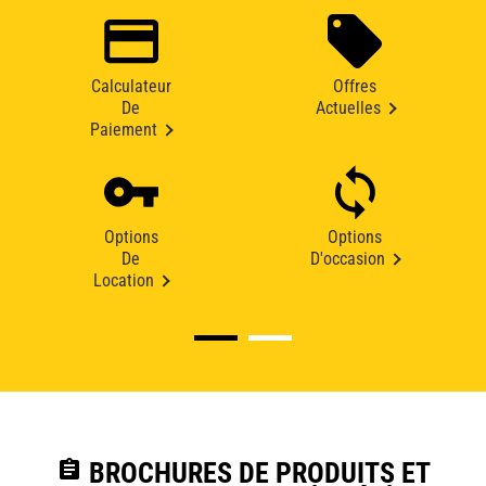
Calculateur
Offres
De
Actuelles
Paiement
Options
Options
De
D'occasion
Location
assignment
BROCHURES DE PRODUITS ET