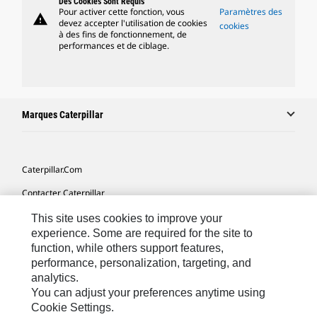
Des Cookies Sont Requis
Pour activer cette fonction, vous
Paramètres des
warning
devez accepter l'utilisation de cookies
cookies
à des fins de fonctionnement, de
performances et de ciblage.
Marques Caterpillar
Caterpillar.com
Contacter Caterpillar
Mes Préférences Marketing
This site uses cookies to improve your
experience. Some are required for the site to
Plan Du Site
function, while others support features,
performance, personalization, targeting, and
Cookie Settings
analytics.
Mentions Légales
You can adjust your preferences anytime using
Cookie Settings.
Confidentialité