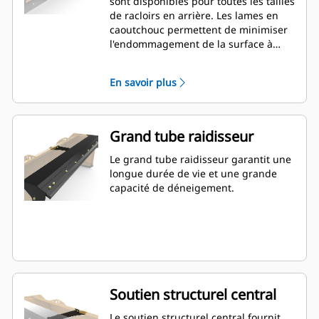
sont disponibles pour toutes les tailles
de racloirs en arrière. Les lames en
caoutchouc permettent de minimiser
l'endommagement de la surface à
dégager tandis que les lames en acier
coupent et déblaient la neige et la
En savoir plus
glace dures et compactes.
Grand tube raidisseur
Le grand tube raidisseur garantit une
longue durée de vie et une grande
capacité de déneigement.
Soutien structurel central
Le soutien structurel central fournit