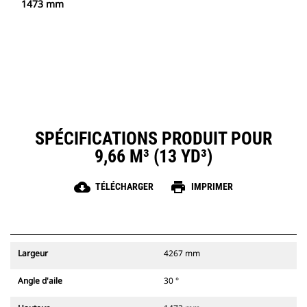
1473 mm
SPÉCIFICATIONS PRODUIT POUR
9,66 M³ (13 YD³)
cloud_download
print
TÉLÉCHARGER
IMPRIMER
Largeur
4267 mm
Angle d'aile
30 °