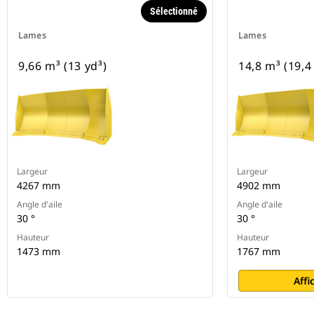
Sélectionné
Lames
Lames
9,66 m³ (13 yd³)
14,8 m³ (19,4
Largeur
Largeur
4267 mm
4902 mm
Angle d'aile
Angle d'aile
30 °
30 °
Hauteur
Hauteur
1473 mm
1767 mm
Affi