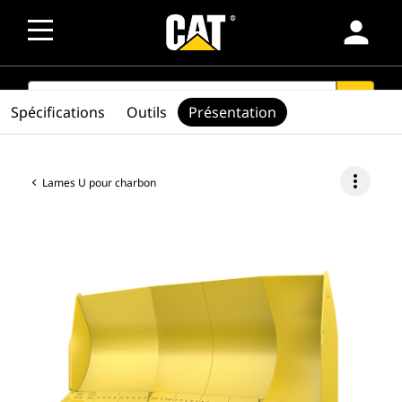
person
SEARCH
search
Spécifications
Outils
Présentation
more_vert
Lames U pour charbon