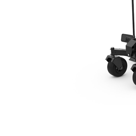
GB124, Intelligente
Ava
Modifier le modèle