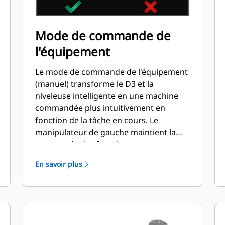
Mode de commande de
l'équipement
Le mode de commande de l'équipement
(manuel) transforme le D3 et la
niveleuse intelligente en une machine
commandée plus intuitivement en
fonction de la tâche en cours. Le
manipulateur de gauche maintient la
commande des fonctions
d'entraînement de la machine. Les
En savoir plus
manipulateurs de droite actionnent à
présent l'équipement.