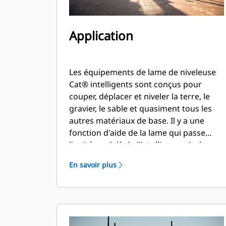
Application
Les équipements de lame de niveleuse
Cat® intelligents sont conçus pour
couper, déplacer et niveler la terre, le
gravier, le sable et quasiment tous les
autres matériaux de base. Il y a une
fonction d'aide de la lame qui passe
l'unité au-delà de l'intelligence. La lame
de niveleuse intelligente amène la pente
En savoir plus
transversale sur les plateformes de
chargeur compact rigide et de
chargeuse à chaînes compacte.