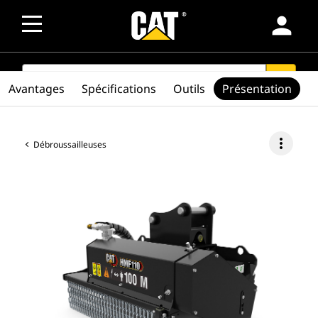
person
SEARCH
search
Avantages
Spécifications
Outils
Présentation
more_vert
Débroussailleuses