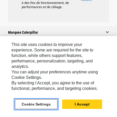
à des fins de fonctionnement, de
performances et de ciblage.
Marques Caterpillar
This site uses cookies to improve your
experience. Some are required for the site to
Caterpillar.com
function, while others support features,
performance, personalization, targeting, and
Contacter Caterpillar
analytics.
Mes Préférences Marketing
You can adjust your preferences anytime using
Cookie Settings.
Plan Du Site
By selecting I Accept, you agree to the use of
Cookie Settings
functional, performance, and targeting cookies.
Mentions Légales
Cookie Settings
I Accept
Confidentialité