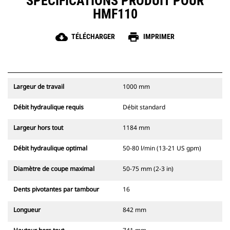
SPÉCIFICATIONS PRODUIT POUR
HMF110
cloud_download
print
TÉLÉCHARGER
IMPRIMER
Largeur de travail
1000 mm
Débit hydraulique requis
Débit standard
Largeur hors tout
1184 mm
Débit hydraulique optimal
50-80 l/min (13-21 US gpm)
Diamètre de coupe maximal
50-75 mm (2-3 in)
Dents pivotantes par tambour
16
Longueur
842 mm