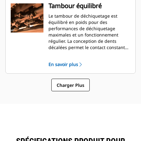
Tambour équilibré
Le tambour de déchiquetage est
équilibré en poids pour des
performances de déchiquetage
maximales et un fonctionnement
régulier. La conception de dents
décalées permet le contact constant
d'une seule dent avec le matériau
pour des performances de coupe
En savoir plus
efficaces.
Charger Plus