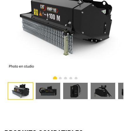
Photo en studio
Vue