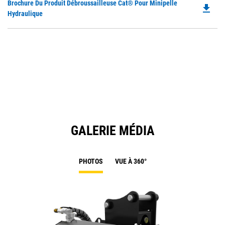
Do
Brochure Du Produit Débroussailleuse Cat® Pour Minipelle
file_download
P
Hydraulique
O
in
a
N
Ta
GALERIE MÉDIA
PHOTOS
VUE À 360°